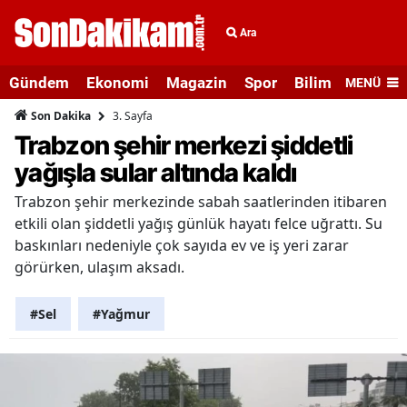
Ara
Gündem
Ekonomi
Magazin
Spor
Bilim ve Teknolo
MENÜ
3. Sayfa
Son Dakika
Trabzon şehir merkezi şiddetli
yağışla sular altında kaldı
Trabzon şehir merkezinde sabah saatlerinden itibaren
etkili olan şiddetli yağış günlük hayatı felce uğrattı. Su
baskınları nedeniyle çok sayıda ev ve iş yeri zarar
görürken, ulaşım aksadı.
#Sel
#Yağmur