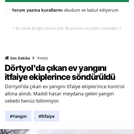
Yorum yazma kurallarını
okudum ve kabul ediyorum
* Bu içerik ile ilgili yorum yok, ilk yorumu siz yazın, tartışalım *
Asayiş
Son Dakika
Dörtyol'da çıkan ev yangını
itfaiye ekiplerince söndürüldü
Dörtyol'da çıkan ev yangını itfaiye ekiplerince kontrol
altına alındı. Maddi hasar meydana gelen yangın
sebebi henüz bilinmiyor.
#Yangın
#İtfaiye