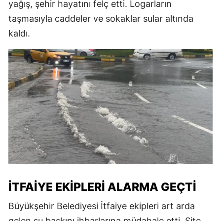
yağış, şehir hayatını felç etti. Logarların
taşmasıyla caddeler ve sokaklar sular altında
kaldı.
İTFAIYE EKIPLERI ALARMA GEÇTI
Büyükşehir Belediyesi İtfaiye ekipleri art arda
gelen su baskını ihbarlarına müdahale etti. Site