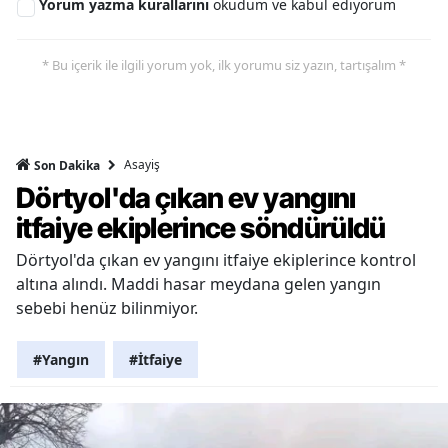
Yorum yazma kurallarını
okudum ve kabul ediyorum
* Bu içerik ile ilgili yorum yok, ilk yorumu siz yazın, tartışalım *
Asayiş
Son Dakika
Dörtyol'da çıkan ev yangını
itfaiye ekiplerince söndürüldü
Dörtyol'da çıkan ev yangını itfaiye ekiplerince kontrol
altına alındı. Maddi hasar meydana gelen yangın
sebebi henüz bilinmiyor.
#Yangın
#İtfaiye