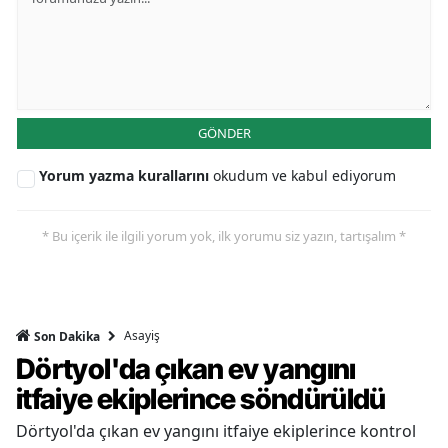
GÖNDER
Yorum yazma kurallarını
okudum ve kabul ediyorum
* Bu içerik ile ilgili yorum yok, ilk yorumu siz yazın, tartışalım *
Asayiş
Son Dakika
Dörtyol'da çıkan ev yangını
itfaiye ekiplerince söndürüldü
Dörtyol'da çıkan ev yangını itfaiye ekiplerince kontrol