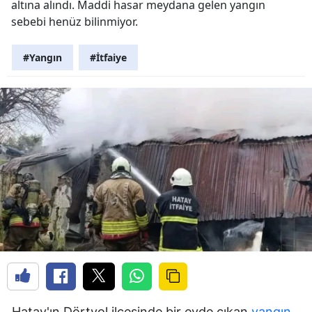
altına alındı. Maddi hasar meydana gelen yangın
sebebi henüz bilinmiyor.
#Yangın
#İtfaiye
Hatay'ın Dörtyol ilçesinde bir evde çıkan
yangın
,