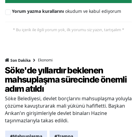
Yorum yazma kurallarını
okudum ve kabul ediyorum
* Bu içerik ile ilgili yorum yok, ilk yorumu siz yazın, tartışalım *
Ekonomi
Son Dakika
Söke'de yıllardır beklenen
mahsuplaşma sürecinde önemli
adım atıldı
Söke Belediyesi, devlet borçlarını mahsuplaşma yoluyla
çözüme kavuşturarak mali yükünü hafifletti. Başkan
Arıkan’ın girişimleriyle devlet binaları Hazine
taşınmazlarıyla takas edildi.
#Mahsuplaşma
#Trampa