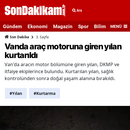
Ara
Gündem
Ekonomi
Magazin
Spor
Bilim ve Teknolo
MENÜ
3. Sayfa
Son Dakika
Vanda araç motoruna giren yılan
kurtarıldı
Van'da aracın motor bölümüne giren yılan, DKMP ve
itfaiye ekiplerince bulundu. Kurtarılan yılan, sağlık
kontrolünden sonra doğal yaşam alanına bırakıldı.
#Yılan
#Kurtarma