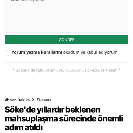
GÖNDER
Yorum yazma kurallarını
okudum ve kabul ediyorum
* Bu içerik ile ilgili yorum yok, ilk yorumu siz yazın, tartışalım *
Ekonomi
Son Dakika
Söke'de yıllardır beklenen
mahsuplaşma sürecinde önemli
adım atıldı