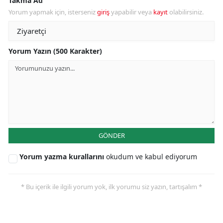
Takma Ad
Yorum yapmak için, isterseniz
giriş
yapabilir veya
kayıt
olabilirsiniz.
Yorum Yazın (500 Karakter)
GÖNDER
Yorum yazma kurallarını
okudum ve kabul ediyorum
* Bu içerik ile ilgili yorum yok, ilk yorumu siz yazın, tartışalım *