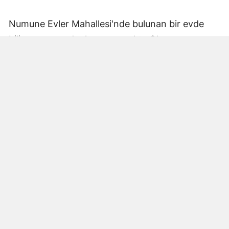
Numune Evler Mahallesi'nde bulunan bir evde
bilinmeyen nedenle yangın çıktı. Olay,
çevredekiler tarafından fark edilerek yetkililere
bildirildi.
Hatay Büyükşehir Belediyesi'ne bağlı itfaiye