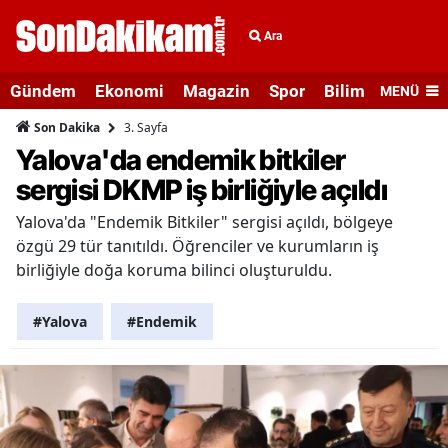
Ara
Gündem
Ekonomi
Magazin
Spor
Bilim ve Teknolo
MENÜ
3. Sayfa
Son Dakika
Yalova'da endemik bitkiler
sergisi DKMP iş birliğiyle açıldı
Yalova'da "Endemik Bitkiler" sergisi açıldı, bölgeye
özgü 29 tür tanıtıldı. Öğrenciler ve kurumların iş
birliğiyle doğa koruma bilinci oluşturuldu.
#Yalova
#Endemik