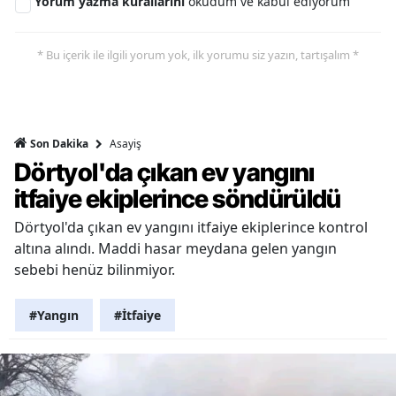
Yorum yazma kurallarını
okudum ve kabul ediyorum
* Bu içerik ile ilgili yorum yok, ilk yorumu siz yazın, tartışalım *
Asayiş
Son Dakika
Dörtyol'da çıkan ev yangını
itfaiye ekiplerince söndürüldü
Dörtyol'da çıkan ev yangını itfaiye ekiplerince kontrol
altına alındı. Maddi hasar meydana gelen yangın
sebebi henüz bilinmiyor.
#Yangın
#İtfaiye