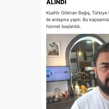
ALINDI
E
Kuaför Gökhan Bağış, Türkiye 
E
ile anlaşma yaptı. Bu kapsamda 
E
hizmet başlatıldı.
E
E
G
G
G
H
H
I