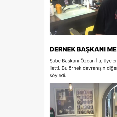
M
M
K
M
DERNEK BAŞKANI MEM
M
Şube Başkanı Özcan İla, üyeler
M
iletti. Bu örnek davranışın diğe
N
söyledi.
N
O
R
S