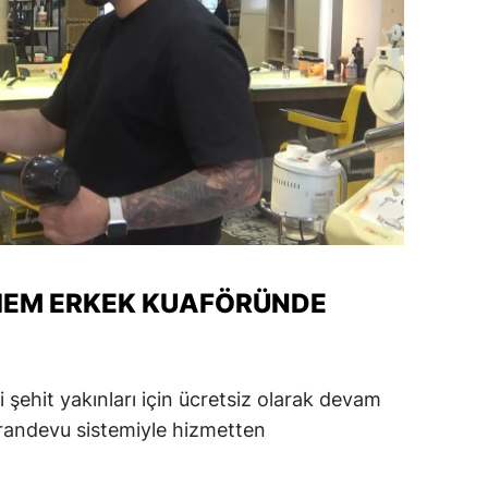
amsun
irt
inop
ivas
ekirdağ
okat
HEM ERKEK KUAFÖRÜNDE
rabzon
unceli
anlıurfa
 şehit yakınları için ücretsiz olarak devam
ri randevu sistemiyle hizmetten
şak
an