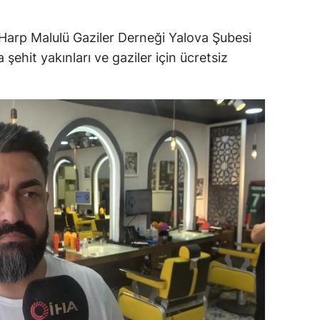
dirne
Harp Malulü Gaziler Derneği Yalova Şubesi
lazığ
şehit yakınları ve gaziler için ücretsiz
rzincan
rzurum
skişehir
aziantep
iresun
ümüşhane
akkari
atay
sparta