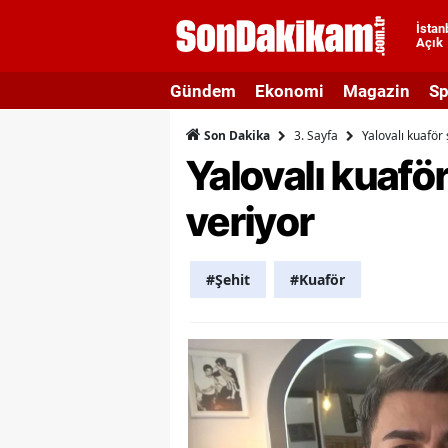
İstan
Açık
A
Gündem
Ekonomi
Magazin
Sp
A
3. Sayfa
Yalovalı kuaför 
Son Dakika
A
Yalovalı kuaför
A
veriyor
A
A
#Şehit
#Kuaför
A
A
A
B