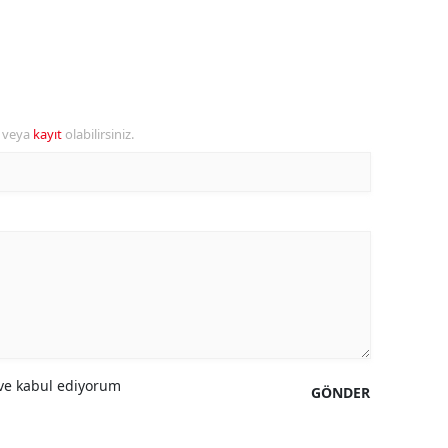
ozgat
onguldak
ksaray
r veya
kayıt
olabilirsiniz.
ayburt
araman
ırıkkale
atman
ırnak
artın
e kabul ediyorum
GÖNDER
rdahan
ğdır