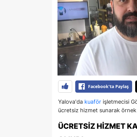
B
B
Bi
B
B
B
Ç
Facebook'ta Paylaş
Ç
Yalova'da
kuaför
işletmecisi G
Ç
ücretsiz hizmet sunarak örnek b
D
ÜCRETSIZ HIZMET KA
D