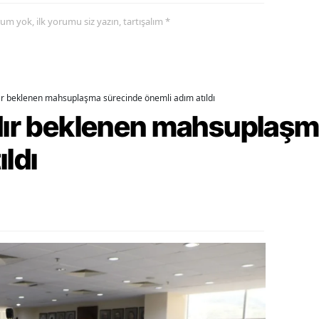
yorum yok, ilk yorumu siz yazın, tartışalım *
alova
arabük
lis
dır beklenen mahsuplaşma sürecinde önemli adım atıldı
smaniye
rdır beklenen mahsuplaş
üzce
ıldı