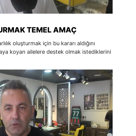
ersin
stanbul
TURMAK TEMEL AMAÇ
zmir
ılık oluşturmak için bu kararı aldığını
ars
rtaya koyan ailelere destek olmak istediklerini
astamonu
ayseri
rklareli
ırşehir
ocaeli
onya
ütahya