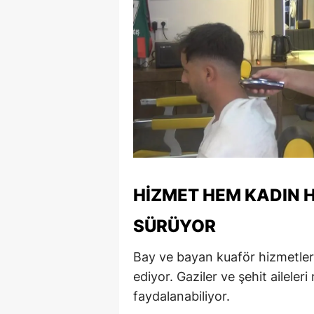
S
Si
S
S
T
T
HIZMET HEM KADIN 
T
SÜRÜYOR
T
Ş
Bay ve bayan kuaför hizmetleri
ediyor. Gaziler ve şehit ailele
U
faydalanabiliyor.
V