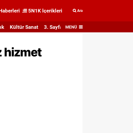
Haberleri
5N1K İçerikleri
Ara
ık
Kültür Sanat
3. Sayfa
MENÜ
iz hizmet