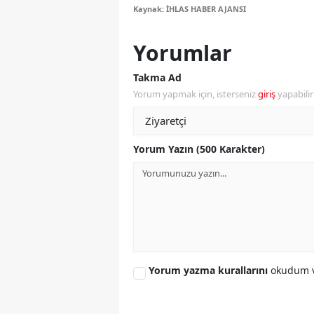
Kaynak: İHLAS HABER AJANSI
Y
Yorumlar
Z
Takma Ad
A
Yorum yapmak için, isterseniz
giriş
yapabili
B
K
Yorum Yazın (500 Karakter)
K
B
Ş
B
Yorum yazma kurallarını
okudum v
A
I