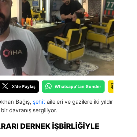
ilecik
ingöl
tlis
olu
urdur
ursa
anakkale
X'de Paylaş
Whatsapp'tan Gönder
ankırı
ökhan Bağış,
şehit
aileleri ve gazilere iki yıldır
orum
ir davranış sergiliyor.
enizli
RARI DERNEK İŞBIRLIĞIYLE
iyarbakır