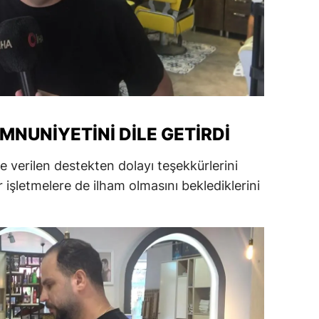
alatya
anisa
ahramanmaraş
ardin
NUNIYETINI DILE GETIRDI
uğla
e verilen destekten dolayı teşekkürlerini
uş
r işletmelere de ilham olmasını beklediklerini
evşehir
iğde
rdu
ize
akarya