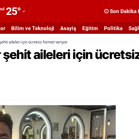
25
°
bul
Son Dakika 
dana
or
Bilim ve Teknoloji
Asayiş
Eğitim
Politika
Sağl
dıyaman
şehit aileleri için ücretsiz hizmet veriyor
fyonkarahisar
 şehit aileleri için ücrets
ğrı
masya
nkara
ntalya
rtvin
ydın
alıkesir