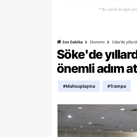
* Bu içerik ile ilgili 
Y
K
Ki
Ekonomi
Söke'de yıllar
Son Dakika
O
Söke'de yılla
D
önemli adım at
#Mahsuplaşma
#Trampa