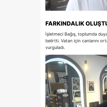
M
İ
FARKINDALIK OLUŞ
İ
İşletmeci Bağış, toplumda duyarl
K
belirtti. Vatan için canlarını o
K
vurguladı.
K
Kı
K
K
K
K