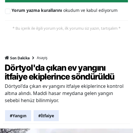
Yorum yazma kurallarını
okudum ve kabul ediyorum
* Bu içerik ile ilgili yorum yok, ilk yorumu siz yazın, tartışalım *
Asayiş
Son Dakika
Dörtyol'da çıkan ev yangını
itfaiye ekiplerince söndürüldü
Dörtyol'da çıkan ev yangını itfaiye ekiplerince kontrol
altına alındı. Maddi hasar meydana gelen yangın
sebebi henüz bilinmiyor.
#Yangın
#İtfaiye