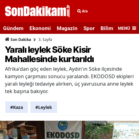
Ara
Gündem
Ekonomi
Magazin
Spor
Bilim ve Teknolo
MENÜ
3. Sayfa
Son Dakika
Yaralı leylek Söke Kisir
Mahallesinde kurtarıldı
Afrika'dan göç eden leylek, Aydın'ın Söke ilçesinde
kamyon çarpması sonucu yaralandı. EKODOSD ekipleri
yaralı leyleği tedaviye alırken, üç yavrusuna anne leylek
tek başına bakıyor.
#Kaza
#Leylek