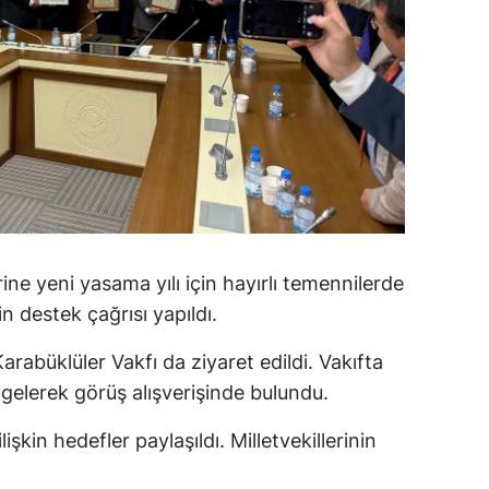
alatya
anisa
ahramanmaraş
ardin
uğla
uş
ine yeni yasama yılı için hayırlı temennilerde
evşehir
n destek çağrısı yapıldı.
iğde
büklüler Vakfı da ziyaret edildi. Vakıfta
 gelerek görüş alışverişinde bulundu.
rdu
ize
işkin hedefler paylaşıldı. Milletvekillerinin
akarya