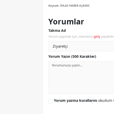
Kaynak: İHLAS HABER AJANSI
S
Yorumlar
Si
S
Takma Ad
Yorum yapmak için, isterseniz
giriş
yapabili
S
T
Yorum Yazın (500 Karakter)
T
T
T
Ş
Yorum yazma kurallarını
okudum v
U
V