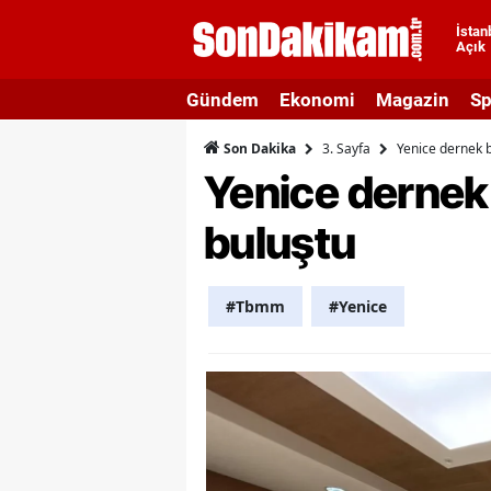
İstan
Açık
A
Gündem
Ekonomi
Magazin
Sp
A
3. Sayfa
Yenice dernek b
Son Dakika
A
Yenice dernek 
A
buluştu
A
A
#Tbmm
#Yenice
A
A
A
B