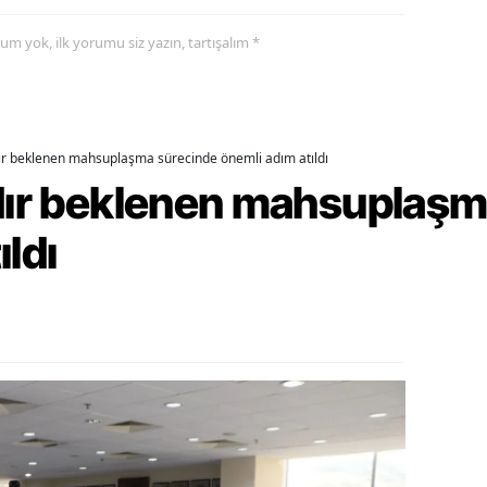
ozgat
yorum yok, ilk yorumu siz yazın, tartışalım *
onguldak
ksaray
dır beklenen mahsuplaşma sürecinde önemli adım atıldı
ayburt
rdır beklenen mahsuplaş
araman
ıldı
ırıkkale
atman
ırnak
artın
rdahan
ğdır