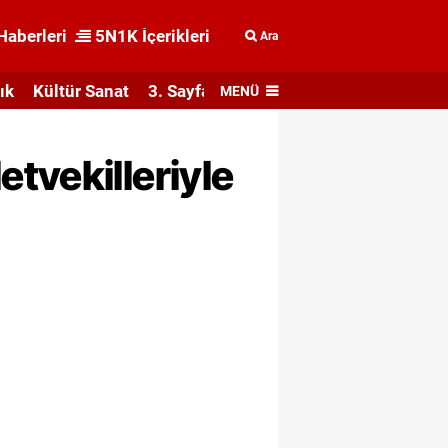
Haberleri
5N1K İçerikleri
Ara
ık
Kültür Sanat
3. Sayfa
MENÜ
tvekilleriyle