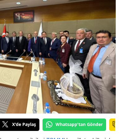
ilecik
ingöl
tlis
olu
urdur
ursa
anakkale
ankırı
orum
enizli
X'de Paylaş
Whatsapp'tan Gönder
iyarbakır