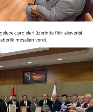
ersin
stanbul
zmir
elecek projeleri üzerinde fikir alışverişi
ars
raberlik mesajları verdi.
astamonu
ayseri
rklareli
ırşehir
ocaeli
onya
ütahya