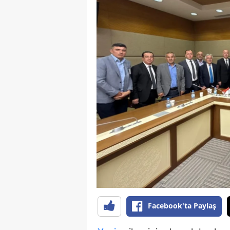
B
B
Bi
B
B
B
Ç
Ç
Ç
D
Facebook'ta Paylaş
D