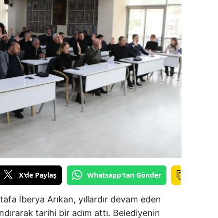
alova
arabük
lis
smaniye
üzce
X'de Paylaş
Whatsapp'tan Gönder
afa İberya Arıkan, yıllardır devam eden
dırarak tarihi bir adım attı. Belediyenin