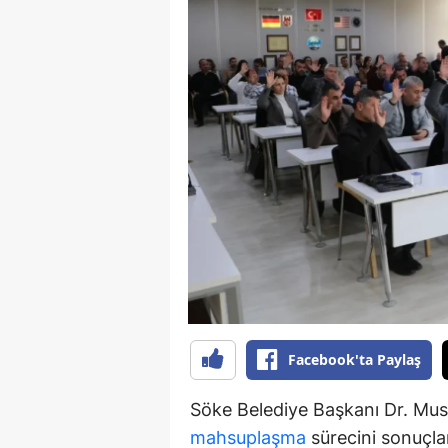
Y
K
Ki
O
D
Facebook'ta Paylaş
Söke Belediye Başkanı Dr. Must
mahsuplaşma
sürecini sonuçlan