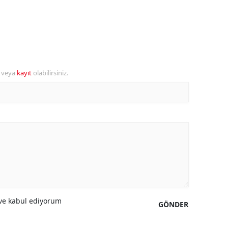
amsun
irt
inop
r veya
kayıt
olabilirsiniz.
ivas
ekirdağ
okat
rabzon
unceli
anlıurfa
e kabul ediyorum
GÖNDER
şak
an