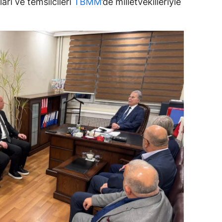
arı ve temsilcileri
TBMM
’de milletvekilleriyle
dirne
lazığ
rzincan
rzurum
skişehir
aziantep
iresun
ümüşhane
akkari
atay
sparta