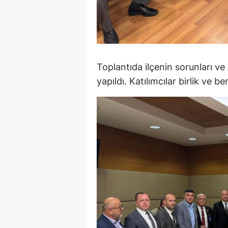
M
İ
İ
Toplantıda ilçenin sorunları ve g
K
yapıldı. Katılımcılar birlik ve be
K
K
Kı
K
K
K
K