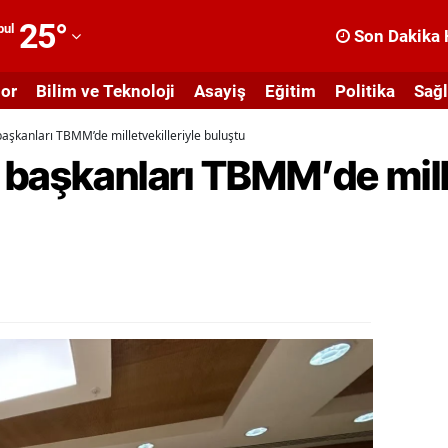
25
°
bul
Son Dakika 
dana
or
Bilim ve Teknoloji
Asayiş
Eğitim
Politika
Sağl
dıyaman
aşkanları TBMM’de milletvekilleriyle buluştu
fyonkarahisar
başkanları TBMM’de mille
ğrı
masya
nkara
ntalya
rtvin
ydın
alıkesir