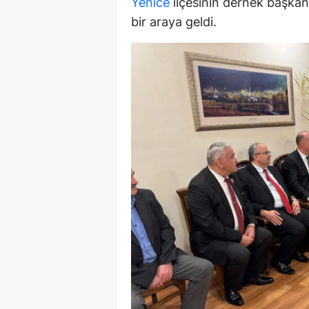
Yenice
ilçesinin dernek başkanl
E
bir araya geldi.
E
E
E
E
G
G
G
H
H
I