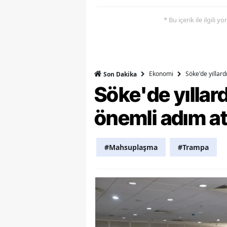
Y
* Bu içerik ile ilgili 
Z
A
Ekonomi
Söke'de yıllar
Son Dakika
B
Söke'de yılla
K
önemli adım at
K
B
#Mahsuplaşma
#Trampa
Ş
B
A
I