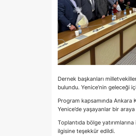
M
M
K
M
M
M
Dernek başkanları milletvekiller
N
bulundu. Yenice’nin geleceği içi
N
Program kapsamında Ankara Kara
Yenice’de yaşayanlar bir araya
O
R
Toplantıda bölge yatırımlarına il
ilgisine teşekkür edildi.
S