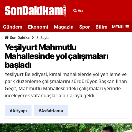
Ara
Gündem
Ekonomi
Magazin
Spor
Bilim ve Teknolo
MENÜ
3. Sayfa
Son Dakika
Yeşilyurt Mahmutlu
Mahallesinde yol çalışmaları
başladı
Yeşilyurt Belediyesi, kırsal mahallelerde yol yenileme ve
park düzenleme çalışmalarını sürdürüyor. Başkan İlhan
Geçit, Mahmutlu Mahallesi'ndeki çalışmaları yerinde
inceleyerek vatandaşlarla bir araya geldi.
#Altyapı
#Asfaltlama