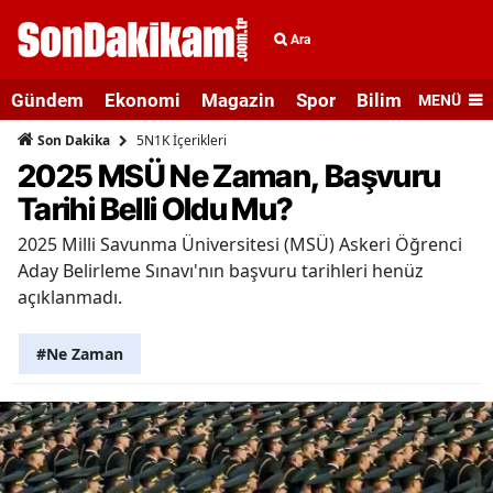
Ara
Gündem
Ekonomi
Magazin
Spor
Bilim ve Teknolo
MENÜ
5N1K İçerikleri
Son Dakika
2025 MSÜ Ne Zaman, Başvuru
Tarihi Belli Oldu Mu?
2025 Milli Savunma Üniversitesi (MSÜ) Askeri Öğrenci
Aday Belirleme Sınavı'nın başvuru tarihleri henüz
açıklanmadı.
#Ne Zaman