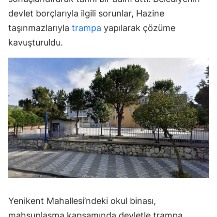
devlet borçlarıyla ilgili sorunlar, Hazine
taşınmazlarıyla
trampa
yapılarak çözüme
kavuşturuldu.
Yenikent Mahallesi’ndeki okul binası,
mahsuplaşma kapsamında devletle trampa