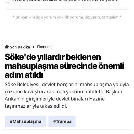
* Bu içerik ile ilgili yorum yok, ilk yorumu siz yazın, tartışalım *
Ekonomi
Son Dakika
Söke'de yıllardır beklenen
mahsuplaşma sürecinde önemli
adım atıldı
Söke Belediyesi, devlet borçlarını mahsuplaşma yoluyla
çözüme kavuşturarak mali yükünü hafifletti. Başkan
Arıkan’ın girişimleriyle devlet binaları Hazine
taşınmazlarıyla takas edildi.
#Mahsuplaşma
#Trampa