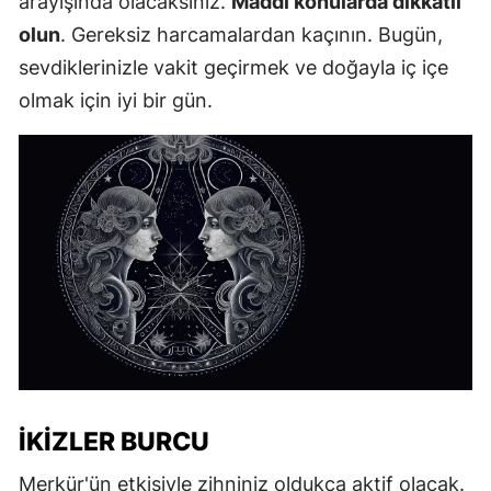
arayışında olacaksınız.
Maddi konularda dikkatli
olun
. Gereksiz harcamalardan kaçının. Bugün,
sevdiklerinizle vakit geçirmek ve doğayla iç içe
olmak için iyi bir gün.
İKIZLER BURCU
Merkür'ün etkisiyle zihniniz oldukça aktif olacak.