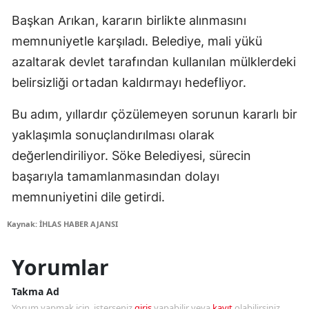
Başkan Arıkan, kararın birlikte alınmasını
memnuniyetle karşıladı. Belediye, mali yükü
azaltarak devlet tarafından kullanılan mülklerdeki
belirsizliği ortadan kaldırmayı hedefliyor.
Bu adım, yıllardır çözülemeyen sorunun kararlı bir
yaklaşımla sonuçlandırılması olarak
değerlendiriliyor. Söke Belediyesi, sürecin
başarıyla tamamlanmasından dolayı
memnuniyetini dile getirdi.
Kaynak: İHLAS HABER AJANSI
Yorumlar
Takma Ad
Yorum yapmak için, isterseniz
giriş
yapabilir veya
kayıt
olabilirsiniz.