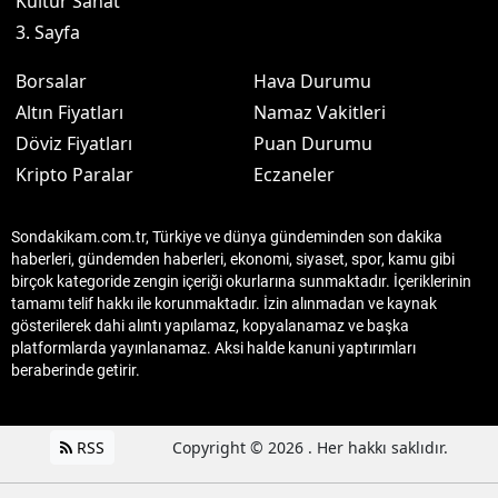
Kültür Sanat
3. Sayfa
Borsalar
Hava Durumu
Altın Fiyatları
Namaz Vakitleri
Döviz Fiyatları
Puan Durumu
Kripto Paralar
Eczaneler
Sondakikam.com.tr, Türkiye ve dünya gündeminden son dakika
haberleri, gündemden haberleri, ekonomi, siyaset, spor, kamu gibi
birçok kategoride zengin içeriği okurlarına sunmaktadır. İçeriklerinin
tamamı telif hakkı ile korunmaktadır. İzin alınmadan ve kaynak
gösterilerek dahi alıntı yapılamaz, kopyalanamaz ve başka
platformlarda yayınlanamaz. Aksi halde kanuni yaptırımları
beraberinde getirir.
RSS
Copyright © 2026 . Her hakkı saklıdır.