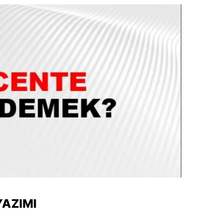
dirne
lazığ
rzincan
rzurum
skişehir
aziantep
iresun
ümüşhane
akkari
atay
YAZIMI
sparta