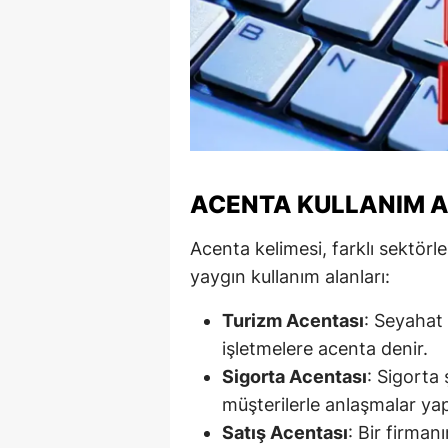
S
Si
S
S
T
ACENTA KULLANIM 
T
Acenta kelimesi, farklı sektörler
yaygın kullanım alanları:
T
Turizm Acentası
: Seyahat
T
işletmelere acenta denir.
Ş
Sigorta Acentası
: Sigorta 
U
müşterilerle anlaşmalar yap
Satış Acentası
: Bir firman
V