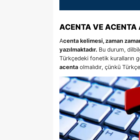
M
M
ACENTA VE ACENTA 
K
A
centa kelimesi, zaman zaman 
M
yazılmaktadır.
Bu durum, dilbil
Türkçedeki fonetik kuralların 
M
acenta
olmalıdır, çünkü Türkçe
M
N
N
O
R
S