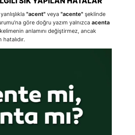
LGILI SIK YAPILAN HATALAR
alova
 yanlışlıkla
"acent"
veya
"acente"
şeklinde
Kurumu’na göre doğru yazım yalnızca
acenta
arabük
r, kelimenin anlamını değiştirmez, ancak
lis
 hatalıdır.
smaniye
üzce