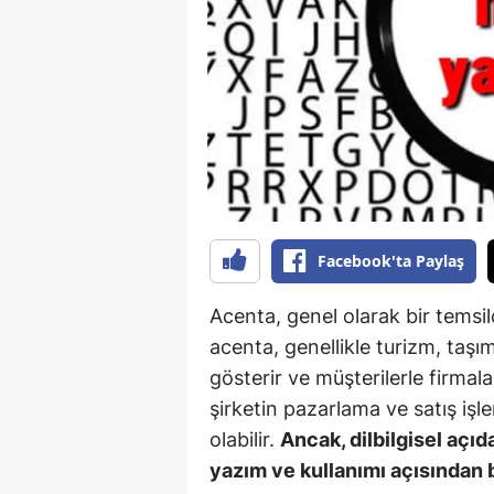
B
B
Bi
B
B
B
Facebook'ta Paylaş
Ç
Acenta, genel olarak bir temsilc
Ç
acenta, genellikle turizm, taşım
gösterir ve müşterilerle firmala
Ç
şirketin pazarlama ve satış işle
D
olabilir.
Ancak, dilbilgisel açı
yazım ve kullanımı açısından b
D