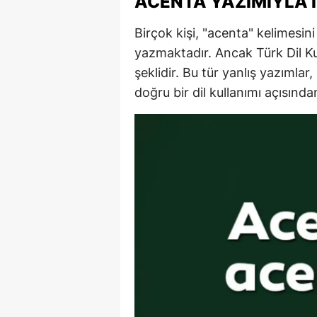
ACENTA YAZIMIYLA İ
Y
Birçok kişi, "acenta" kelimesini
yazmaktadır. Ancak Türk Dil 
K
şeklidir. Bu tür yanlış yazımla
Ki
doğru bir dil kullanımı açısından
O
D