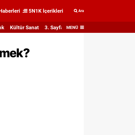
Haberleri
5N1K İçerikleri
Ara
ık
Kültür Sanat
3. Sayfa
MENÜ
Demek?