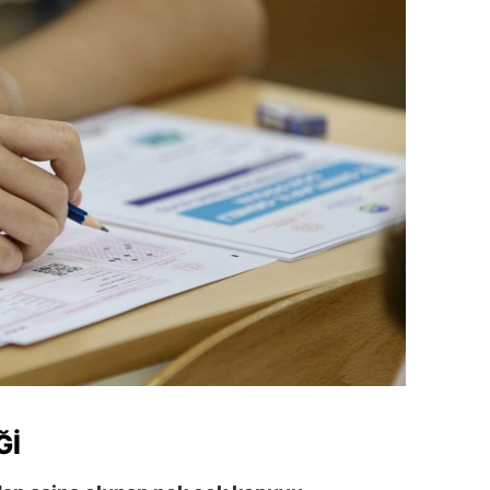
dirne
lazığ
rzincan
rzurum
skişehir
aziantep
iresun
ümüşhane
akkari
atay
ĞI
sparta