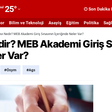
25
°
bul
Son Dakika 
dana
or
Bilim ve Teknoloji
Asayiş
Eğitim
Politika
Sağl
dıyaman
vı Nedir? MEB Akademi Giriş Sınavının İçeriğinde Neler Var?
fyonkarahisar
dir? MEB Akademi Giriş S
ğrı
er Var?
masya
nkara
#Ösym
#Ags
ntalya
rtvin
ydın
alıkesir