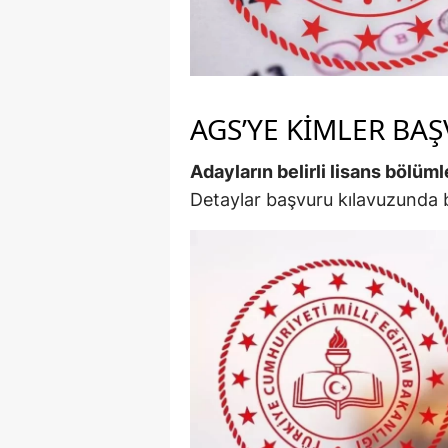
Y
K
AGS’YE KIMLER BAŞ
Ki
O
Adayların belirli lisans bölü
Detaylar başvuru kılavuzunda be
D