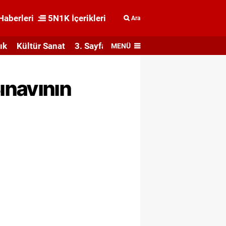
Haberleri
5N1K İçerikleri
Ara
ık
Kültür Sanat
3. Sayfa
MENÜ
ınavının