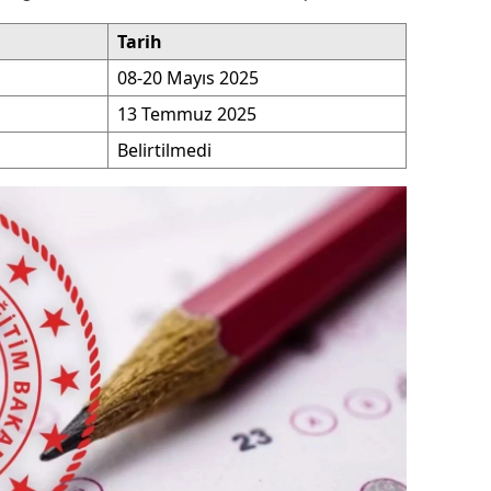
ozgat
Tarih
08-20 Mayıs 2025
onguldak
13 Temmuz 2025
ksaray
Belirtilmedi
ayburt
araman
ırıkkale
atman
ırnak
artın
rdahan
ğdır