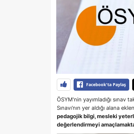
B
B
Bi
B
B
B
Ç
Facebook'ta Paylaş
Ç
ÖSYM'nin yayımladığı sınav ta
Ç
Sınavı’nın yer aldığı alana ekle
pedagojik bilgi, mesleki yeterli
D
değerlendirmeyi amaçlamakta
D