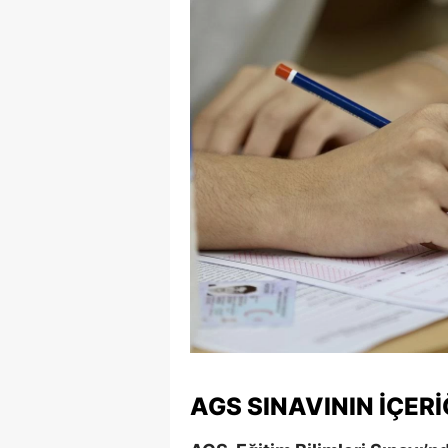
E
E
E
E
E
G
G
G
H
H
AGS SINAVININ İÇERI
I