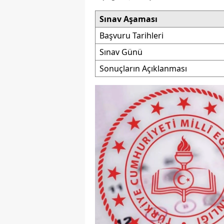
Y
Sınav Aşaması
Başvuru Tarihleri
Z
Sınav Günü
A
Sonuçların Açıklanması
B
K
K
B
Ş
B
A
I