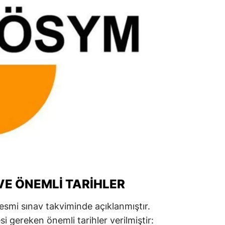
amsun
irt
inop
ivas
ekirdağ
okat
rabzon
unceli
anlıurfa
VE ÖNEMLI TARIHLER
şak
esmi sınav takviminde açıklanmıştır.
i gereken önemli tarihler verilmiştir:
an