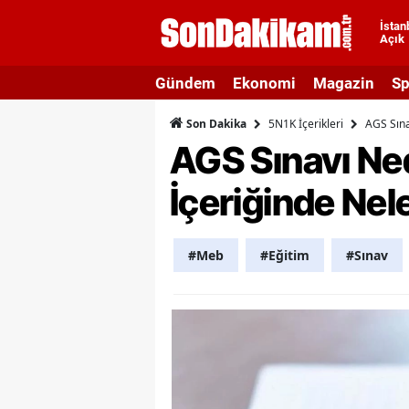
İstan
Açık
A
Gündem
Ekonomi
Magazin
Sp
A
5N1K İçerikleri
AGS Sına
Son Dakika
A
AGS Sınavı Ne
A
İçeriğinde Nel
A
A
#Meb
#Eğitim
#Sınav
A
A
A
B