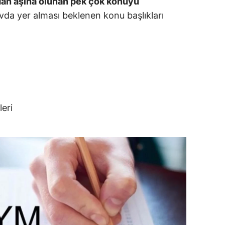
ndan aşina olunan pek çok konuyu
ersin
vda yer alması beklenen konu başlıkları
stanbul
zmir
ars
astamonu
eri
ayseri
rklareli
ırşehir
ocaeli
onya
ütahya