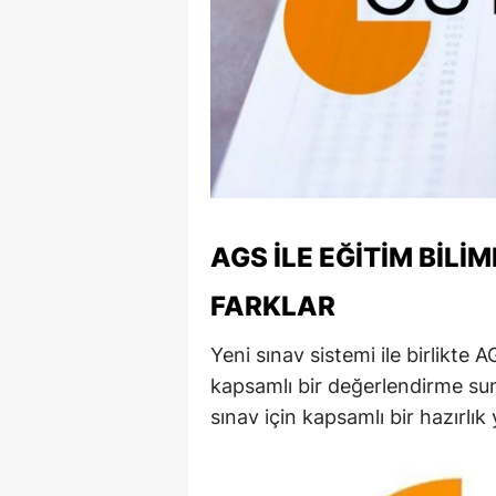
M
M
K
M
M
AGS ILE EĞITIM BILI
M
FARKLAR
N
N
Yeni sınav sistemi ile birlikte 
kapsamlı bir değerlendirme sun
O
sınav için kapsamlı bir hazırlık
R
S