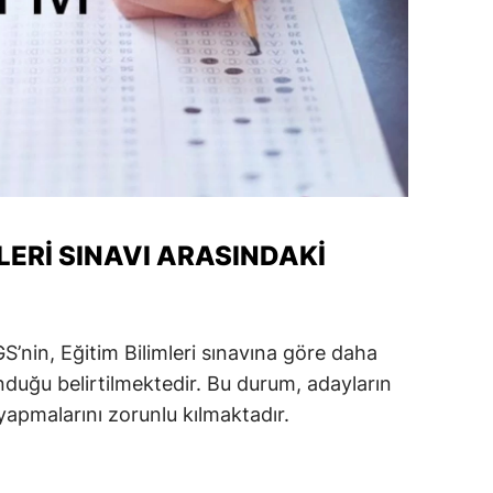
alatya
anisa
ahramanmaraş
ardin
uğla
MLERI SINAVI ARASINDAKI
uş
evşehir
iğde
AGS’nin, Eğitim Bilimleri sınavına göre daha
duğu belirtilmektedir. Bu durum, adayların
rdu
 yapmalarını zorunlu kılmaktadır.
ize
akarya