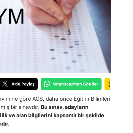
ilecik
ingöl
tlis
olu
urdur
ursa
anakkale
X'de Paylaş
Whatsapp'tan Gönder
ankırı
kvimine göre AGS, daha önce Eğitim Bilimleri
orum
nmiş bir sınavdır.
Bu sınav, adayların
lik ve alan bilgilerini kapsamlı bir şekilde
enizli
dır.
iyarbakır