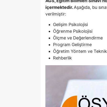
AGS, Eğitim Bilimleri Sınavı’
M
içermektedir.
Aşağıda, bu sına
verilmiştir:
İ
Gelişim Psikolojisi
İ
Öğrenme Psikolojisi
K
Ölçme ve Değerlendirme
Program Geliştirme
K
Öğretim Yöntem ve Teknikl
K
Rehberlik
Kı
K
K
K
K