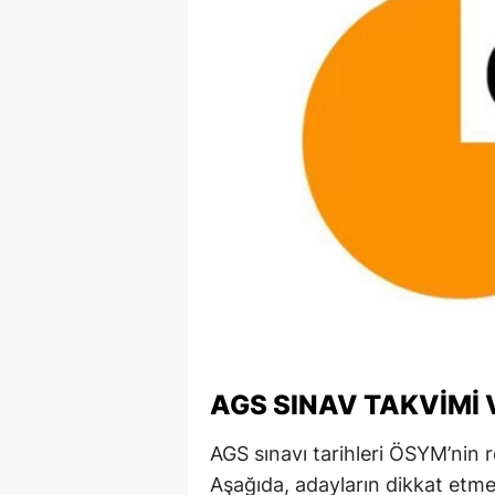
S
Si
S
S
T
T
T
T
Ş
AGS SINAV TAKVIMI 
U
AGS sınavı tarihleri ÖSYM’nin r
Aşağıda, adayların dikkat etmes
V