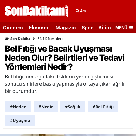
Ara
Gündem
Ekonomi
Magazin
Spor
Bilim ve Teknolo
MENÜ
5N1K İçerikleri
Son Dakika
Bel Fıtığı ve Bacak Uyuşması
Neden Olur? Belirtileri ve Tedavi
Yöntemleri Nedir?
Bel fıtığı, omurgadaki disklerin yer değiştirmesi
sonucu sinirlere baskı yapmasıyla ortaya çıkan ağrılı
bir durumdur.
#Neden
#Nedir
#Sağlık
#Bel Fıtığı
#Uyuşma