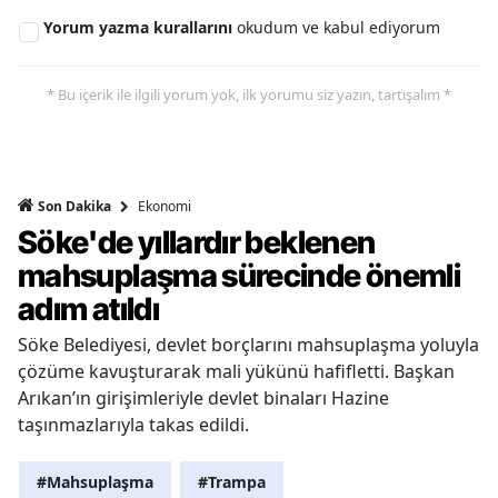
Yorum yazma kurallarını
okudum ve kabul ediyorum
* Bu içerik ile ilgili yorum yok, ilk yorumu siz yazın, tartışalım *
Ekonomi
Son Dakika
Söke'de yıllardır beklenen
mahsuplaşma sürecinde önemli
adım atıldı
Söke Belediyesi, devlet borçlarını mahsuplaşma yoluyla
çözüme kavuşturarak mali yükünü hafifletti. Başkan
Arıkan’ın girişimleriyle devlet binaları Hazine
taşınmazlarıyla takas edildi.
#Mahsuplaşma
#Trampa