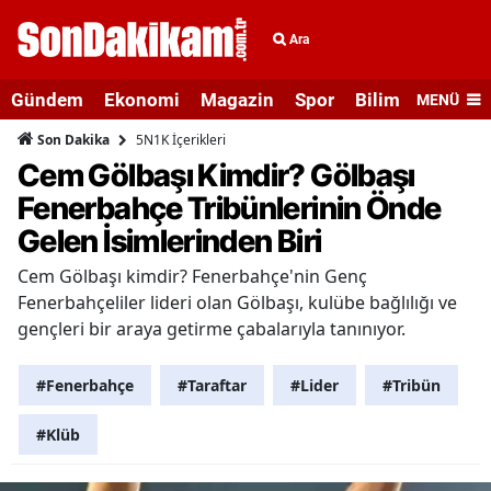
Ara
Gündem
Ekonomi
Magazin
Spor
Bilim ve Teknolo
MENÜ
5N1K İçerikleri
Son Dakika
Cem Gölbaşı Kimdir? Gölbaşı
Fenerbahçe Tribünlerinin Önde
Gelen İsimlerinden Biri
Cem Gölbaşı kimdir? Fenerbahçe'nin Genç
Fenerbahçeliler lideri olan Gölbaşı, kulübe bağlılığı ve
gençleri bir araya getirme çabalarıyla tanınıyor.
#Fenerbahçe
#Taraftar
#Lider
#Tribün
#Klüb