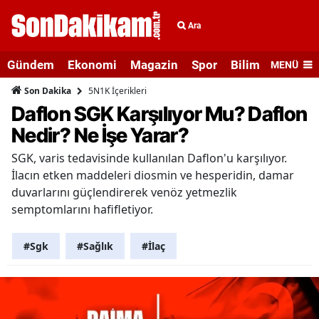
Ara
Gündem
Ekonomi
Magazin
Spor
Bilim ve Teknolo
MENÜ
5N1K İçerikleri
Son Dakika
Daflon SGK Karşılıyor Mu? Daflon
Nedir? Ne İşe Yarar?
SGK, varis tedavisinde kullanılan Daflon'u karşılıyor.
İlacın etken maddeleri diosmin ve hesperidin, damar
duvarlarını güçlendirerek venöz yetmezlik
semptomlarını hafifletiyor.
#Sgk
#Sağlık
#İlaç