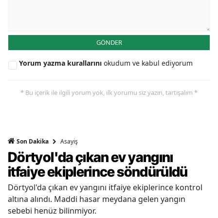
GÖNDER
Yorum yazma kurallarını
okudum ve kabul ediyorum
* Bu içerik ile ilgili yorum yok, ilk yorumu siz yazın, tartışalım *
Asayiş
Son Dakika
Dörtyol'da çıkan ev yangını
itfaiye ekiplerince söndürüldü
Dörtyol'da çıkan ev yangını itfaiye ekiplerince kontrol
altına alındı. Maddi hasar meydana gelen yangın
sebebi henüz bilinmiyor.