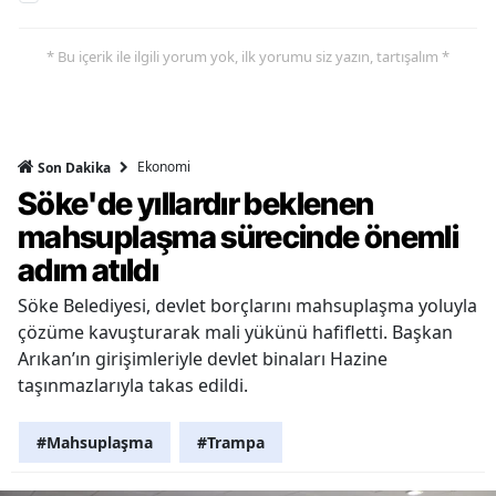
* Bu içerik ile ilgili yorum yok, ilk yorumu siz yazın, tartışalım *
Ekonomi
Son Dakika
Söke'de yıllardır beklenen
mahsuplaşma sürecinde önemli
adım atıldı
Söke Belediyesi, devlet borçlarını mahsuplaşma yoluyla
çözüme kavuşturarak mali yükünü hafifletti. Başkan
Arıkan’ın girişimleriyle devlet binaları Hazine
taşınmazlarıyla takas edildi.
#Mahsuplaşma
#Trampa