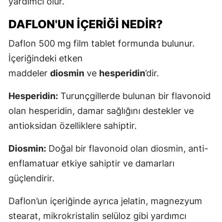
yardımcı olur.
DAFLON'UN İÇERIĞI NEDIR?
Daflon 500 mg film tablet formunda bulunur.
İçeriğindeki etken
maddeler
diosmin
ve
hesperidin
’dir.
Hesperidin:
Turunçgillerde bulunan bir flavonoid
olan hesperidin, damar sağlığını destekler ve
antioksidan özelliklere sahiptir.
Diosmin:
Doğal bir flavonoid olan diosmin, anti-
enflamatuar etkiye sahiptir ve damarları
güçlendirir.
Daflon’un içeriğinde ayrıca jelatin, magnezyum
stearat, mikrokristalin selüloz gibi yardımcı