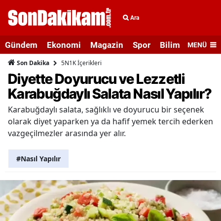
Ara
Gündem
Ekonomi
Magazin
Spor
Bilim ve Teknolo
MENÜ
5N1K İçerikleri
Son Dakika
Diyette Doyurucu ve Lezzetli
Karabuğdaylı Salata Nasıl Yapılır?
Karabuğdaylı salata, sağlıklı ve doyurucu bir seçenek
olarak diyet yaparken ya da hafif yemek tercih ederken
vazgeçilmezler arasında yer alır.
#Nasıl Yapılır