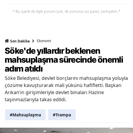
* Bu içerik ile ilgili yorum yok, ilk yorumu siz yazın, tartışalım *
Ekonomi
Son Dakika
Söke'de yıllardır beklenen
mahsuplaşma sürecinde önemli
adım atıldı
Söke Belediyesi, devlet borçlarını mahsuplaşma yoluyla
çözüme kavuşturarak mali yükünü hafifletti. Başkan
Arıkan’ın girişimleriyle devlet binaları Hazine
taşınmazlarıyla takas edildi.
#Mahsuplaşma
#Trampa