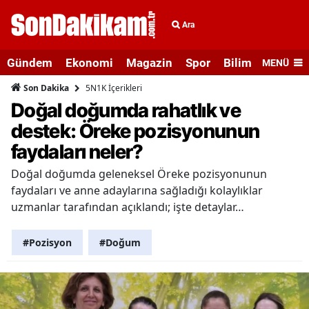
Ara
Gündem
Ekonomi
Magazin
Spor
Bilim ve Teknolo
MENÜ
5N1K İçerikleri
Son Dakika
Doğal doğumda rahatlık ve
destek: Öreke pozisyonunun
faydaları neler?
Doğal doğumda geleneksel Öreke pozisyonunun
faydaları ve anne adaylarına sağladığı kolaylıklar
uzmanlar tarafından açıklandı; işte detaylar…
#Pozisyon
#Doğum