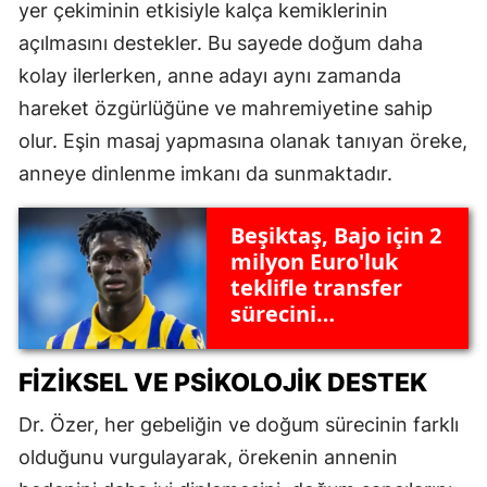
yer çekiminin etkisiyle kalça kemiklerinin
açılmasını destekler. Bu sayede doğum daha
kolay ilerlerken, anne adayı aynı zamanda
hareket özgürlüğüne ve mahremiyetine sahip
olur. Eşin masaj yapmasına olanak tanıyan öreke,
anneye dinlenme imkanı da sunmaktadır.
Beşiktaş, Bajo için 2
milyon Euro'luk
teklifle transfer
sürecini
hızlandırıyor
FIZIKSEL VE PSIKOLOJIK DESTEK
Dr. Özer, her gebeliğin ve doğum sürecinin farklı
olduğunu vurgulayarak, örekenin annenin