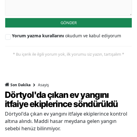
GÖNDER
Yorum yazma kurallarını
okudum ve kabul ediyorum
* Bu içerik ile ilgili yorum yok, ilk yorumu siz yazın, tartışalım *
Asayiş
Son Dakika
Dörtyol'da çıkan ev yangını
itfaiye ekiplerince söndürüldü
Dörtyol'da çıkan ev yangını itfaiye ekiplerince kontrol
altına alındı. Maddi hasar meydana gelen yangın
sebebi henüz bilinmiyor.