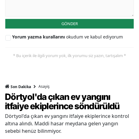
GÖNDER
Yorum yazma kurallarını
okudum ve kabul ediyorum
* Bu içerik ile ilgili yorum yok, ilk yorumu siz yazın, tartışalım *
Asayiş
Son Dakika
Dörtyol'da çıkan ev yangını
itfaiye ekiplerince söndürüldü
Dörtyol'da çıkan ev yangını itfaiye ekiplerince kontrol
altına alındı. Maddi hasar meydana gelen yangın
sebebi henüz bilinmiyor.