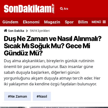
Ara
Gündem
Ekonomi
Magazin
Spor
Bilim ve Teknolo
MENÜ
5N1K İçerikleri
Son Dakika
Duş Ne Zaman ve Nasıl Alınmalı?
Sıcak Mı Soğuk Mu? Gece Mi
Gündüz Mü?
Duş alma alışkanlıkları, bireylerin günlük rutininin
önemli bir parçasını oluşturur. Bazı insanlar güne
sabah duşuyla başlarken, diğerleri günün
yorgunluğunu akşam duşuyla atmayı tercih eder. Her
iki yaklaşımın da kendine özgü faydaları bulunuyor.
#Ne Zaman
#Nasıl