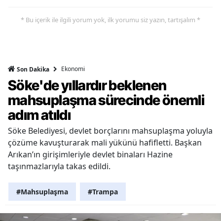
* Bu içerik ile ilgili yorum yok, ilk yorumu siz yazın, tartışalım *
Ekonomi
Son Dakika
Söke'de yıllardır beklenen
mahsuplaşma sürecinde önemli
adım atıldı
Söke Belediyesi, devlet borçlarını mahsuplaşma yoluyla
çözüme kavuşturarak mali yükünü hafifletti. Başkan
Arıkan’ın girişimleriyle devlet binaları Hazine
taşınmazlarıyla takas edildi.
#Mahsuplaşma
#Trampa