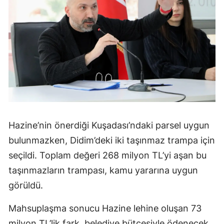
Hazine’nin önerdiği Kuşadası’ndaki parsel uygun
bulunmazken, Didim’deki iki taşınmaz trampa için
seçildi. Toplam değeri 268 milyon TL’yi aşan bu
taşınmazların trampası, kamu yararına uygun
görüldü.
Mahsuplaşma sonucu Hazine lehine oluşan 73
milyon TL’lik fark, belediye bütçesiyle ödenecek.