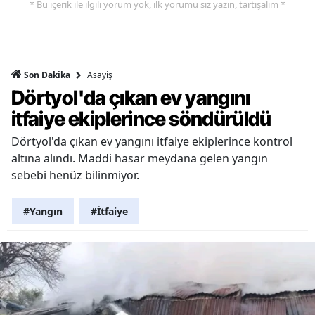
* Bu içerik ile ilgili yorum yok, ilk yorumu siz yazın, tartışalım *
Asayiş
Son Dakika
Dörtyol'da çıkan ev yangını
itfaiye ekiplerince söndürüldü
Dörtyol'da çıkan ev yangını itfaiye ekiplerince kontrol
altına alındı. Maddi hasar meydana gelen yangın
sebebi henüz bilinmiyor.
#Yangın
#İtfaiye