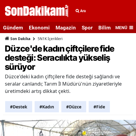
Ara
Gündem
Ekonomi
Magazin
Spor
Bilim ve Teknolo
MENÜ
5N1K İçerikleri
Son Dakika
Düzce'de kadın çiftçilere fide
desteği: Seracılıkta yükseliş
sürüyor
Düzce'deki kadın çiftçilere fide desteği sağlandı ve
seralar canlandı; Tarım İl Müdürü'nün ziyaretleriyle
üretimdeki artış dikkat çekti.
#Destek
#Kadın
#Düzce
#Fide