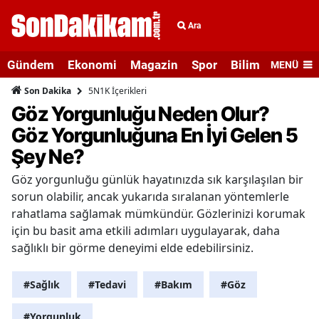
Ara
Gündem
Ekonomi
Magazin
Spor
Bilim ve Teknolo
MENÜ
5N1K İçerikleri
Son Dakika
Göz Yorgunluğu Neden Olur?
Göz Yorgunluğuna En İyi Gelen 5
Şey Ne?
Göz yorgunluğu günlük hayatınızda sık karşılaşılan bir
sorun olabilir, ancak yukarıda sıralanan yöntemlerle
rahatlama sağlamak mümkündür. Gözlerinizi korumak
için bu basit ama etkili adımları uygulayarak, daha
sağlıklı bir görme deneyimi elde edebilirsiniz.
#Sağlık
#Tedavi
#Bakım
#Göz
#Yorgunluk