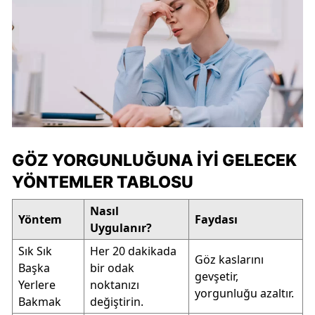
GÖZ YORGUNLUĞUNA İYI GELECEK
YÖNTEMLER TABLOSU
Nasıl
Yöntem
Faydası
Uygulanır?
Sık Sık
Her 20 dakikada
Göz kaslarını
Başka
bir odak
gevşetir,
Yerlere
noktanızı
yorgunluğu azaltır.
Bakmak
değiştirin.