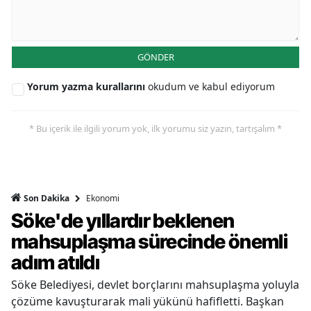
GÖNDER
Yorum yazma kurallarını
okudum ve kabul ediyorum
* Bu içerik ile ilgili yorum yok, ilk yorumu siz yazın, tartışalım *
Ekonomi
Son Dakika
Söke'de yıllardır beklenen
mahsuplaşma sürecinde önemli
adım atıldı
Söke Belediyesi, devlet borçlarını mahsuplaşma yoluyla
çözüme kavuşturarak mali yükünü hafifletti. Başkan