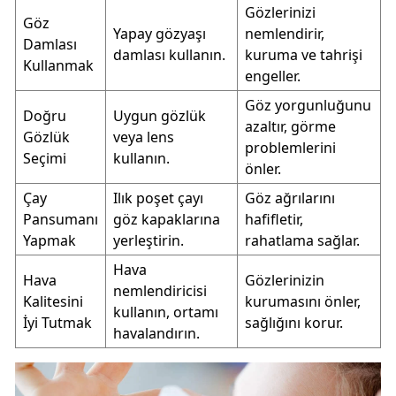
Gözlerinizi
Göz
Yapay gözyaşı
nemlendirir,
Damlası
damlası kullanın.
kuruma ve tahrişi
Kullanmak
engeller.
Göz yorgunluğunu
Doğru
Uygun gözlük
azaltır, görme
Gözlük
veya lens
problemlerini
Seçimi
kullanın.
önler.
Çay
Ilık poşet çayı
Göz ağrılarını
Pansumanı
göz kapaklarına
hafifletir,
Yapmak
yerleştirin.
rahatlama sağlar.
Hava
Hava
Gözlerinizin
nemlendiricisi
Kalitesini
kurumasını önler,
kullanın, ortamı
İyi Tutmak
sağlığını korur.
havalandırın.