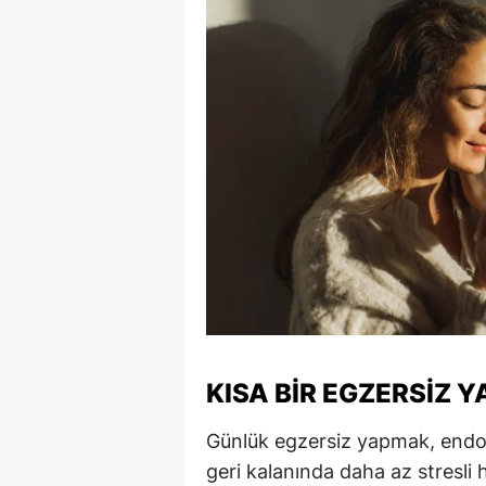
S
Si
S
S
T
T
T
T
KISA BIR EGZERSIZ 
Ş
U
Günlük egzersiz yapmak, endorfi
geri kalanında daha az stresli 
V