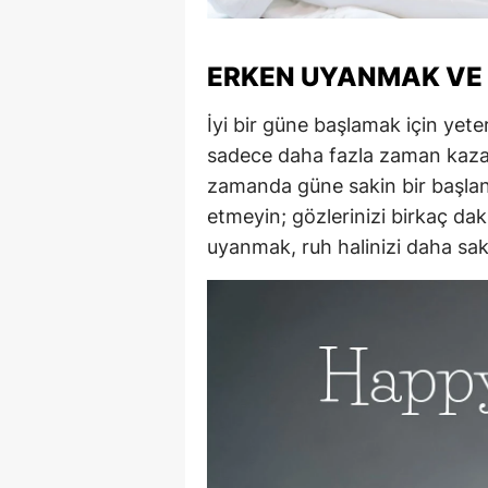
M
ERKEN UYANMAK VE
İ
İ
İyi bir güne başlamak için yete
sadece daha fazla zaman kaza
K
zamanda güne sakin bir başlan
K
etmeyin; gözlerinizi birkaç da
uyanmak, ruh halinizi daha saki
K
Kı
K
K
K
K