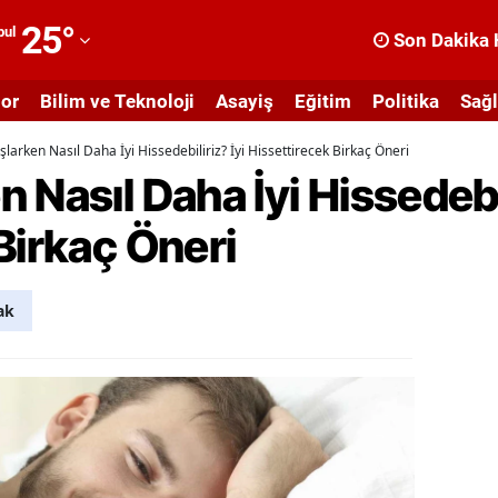
25
°
bul
Son Dakika 
dana
or
Bilim ve Teknoloji
Asayiş
Eğitim
Politika
Sağl
dıyaman
larken Nasıl Daha İyi Hissedebiliriz? İyi Hissettirecek Birkaç Öneri
fyonkarahisar
Nasıl Daha İyi Hissedebil
ğrı
Birkaç Öneri
masya
nkara
ak
ntalya
rtvin
ydın
alıkesir