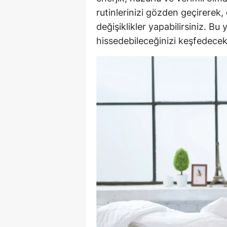
rutinlerinizi gözden geçirerek,
E
değişiklikler yapabilirsiniz. Bu
E
hissedebileceğinizi keşfedecek
E
E
E
G
G
G
H
H
I