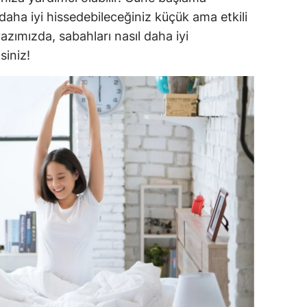
 daha iyi hissedebileceğiniz küçük ama etkili
dirne
 yazımızda, sabahları nasıl daha iyi
lazığ
siniz!
rzincan
rzurum
skişehir
aziantep
iresun
ümüşhane
akkari
atay
sparta