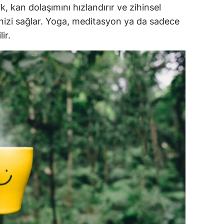
 kan dolaşımını hızlandırır ve zihinsel
ozgat
nizi sağlar. Yoga, meditasyon ya da sadece
ir.
onguldak
ksaray
ayburt
araman
ırıkkale
atman
ırnak
artın
rdahan
ğdır