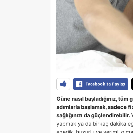
B
B
Bi
B
B
B
Ç
Facebook'ta Paylaş
Ç
Güne nasıl başladığınız, tüm g
Ç
adımlarla başlamak, sadece fiz
sağlığınızı da güçlendirebilir.
D
yapmak ya da birkaç dakika e
D
enerjik, huzurlu ve verimli olm