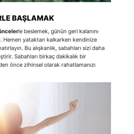
alova
RLE BAŞLAMAK
arabük
ünceler
le beslemek, günün geri kalanını
lis
ar. Hemen yataktan kalkarken kendinize
tırlayın. Bu alışkanlık, sabahları sizi daha
smaniye
ştirir. Sabahları birkaç dakikalık bir
üzce
den önce zihinsel olarak rahatlamanızı