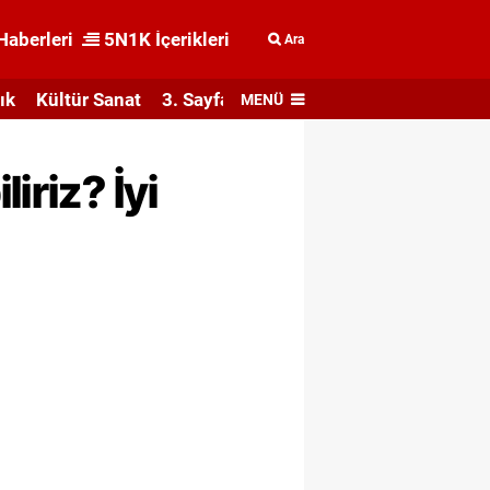
Haberleri
5N1K İçerikleri
Ara
ık
Kültür Sanat
3. Sayfa
MENÜ
iriz? İyi