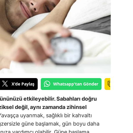
ilecik
ingöl
tlis
olu
urdur
ursa
anakkale
X'de Paylaş
Whatsapp'tan Gönder
ankırı
ününüzü etkileyebilir. Sabahları doğru
orum
iksel değil, aynı zamanda zihinsel
Yavaşça uyanmak, sağlıklı bir kahvaltı
enizli
gzersizle güne başlamak, gün boyu daha
iyarbakır
anıza yardımcı olabilir. Güne başlama