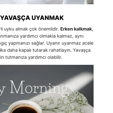
ersin
 YAVAŞÇA UYANMAK
stanbul
zmir
rli uyku almak çok önemlidir.
Erken kalkmak
,
nmanıza yardımcı olmakla kalmaz, aynı
ars
gıç yapmanızı sağlar. Uyanır uyanmaz acele
astamonu
kika daha kapalı tutarak rahatlayın. Yavaşça
n tutmanıza yardımcı olabilir.
ayseri
rklareli
ırşehir
ocaeli
onya
ütahya