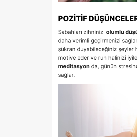
Y
POZITIF DÜŞÜNCELE
K
Sabahları zihninizi
olumlu düş
Ki
daha verimli geçirmenizi sağl
şükran duyabileceğiniz şeyler ha
O
motive eder ve ruh halinizi iyile
D
meditasyon
da, günün stresin
sağlar.