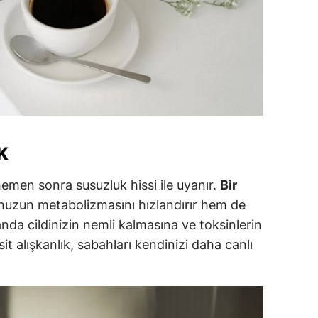
alatya
anisa
ahramanmaraş
ardin
uğla
K
uş
hemen sonra susuzluk hissi ile uyanır.
Bir
evşehir
uzun metabolizmasını hızlandırır hem de
manda cildinizin nemli kalmasına ve toksinlerin
iğde
it alışkanlık, sabahları kendinizi daha canlı
rdu
ize
akarya