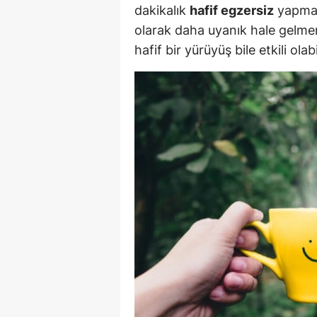
dakikalık
hafif egzersiz
yapmak,
Y
olarak daha uyanık hale gelme
hafif bir yürüyüş bile etkili olabil
Z
A
B
K
K
B
Ş
B
A
I