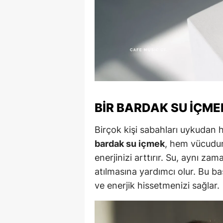
M
M
K
M
M
BIR BARDAK SU İÇME
M
Birçok kişi sabahları uykudan 
N
bardak su içmek
, hem vücudun
enerjinizi arttırır. Su, aynı za
N
atılmasına yardımcı olur. Bu bas
O
ve enerjik hissetmenizi sağlar.
R
S