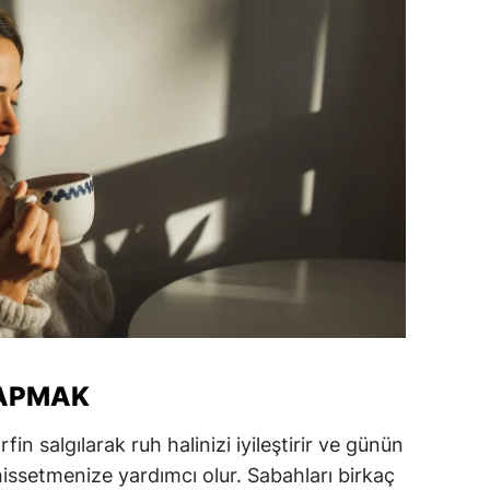
amsun
irt
inop
ivas
ekirdağ
okat
rabzon
unceli
YAPMAK
anlıurfa
şak
n salgılarak ruh halinizi iyileştirir ve günün
hissetmenize yardımcı olur. Sabahları birkaç
an