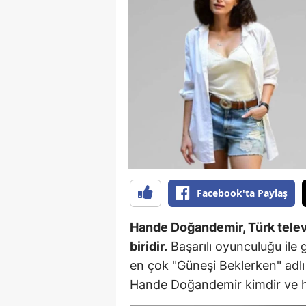
B
B
Bi
B
B
B
Ç
Facebook'ta Paylaş
Ç
Hande Doğandemir, Türk telev
Ç
biridir.
Başarılı oyunculuğu ile g
en çok "Güneşi Beklerken" adlı 
D
Hande Doğandemir kimdir ve han
D