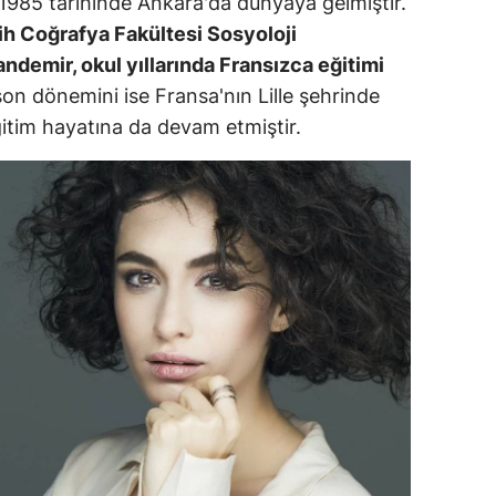
985 tarihinde Ankara'da dünyaya gelmiştir.
ersin
rih Coğrafya Fakültesi Sosyoloji
emir, okul yıllarında Fransızca eğitimi
stanbul
son dönemini ise Fransa'nın Lille şehrinde
zmir
itim hayatına da devam etmiştir.
ars
astamonu
ayseri
rklareli
ırşehir
ocaeli
onya
ütahya