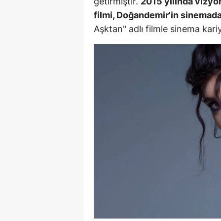
getirmiştir.
2015 yılında vizyo
filmi, Doğandemir'in sinemada
Y
Aşktan" adlı filmle sinema kariy
Z
A
B
K
K
B
Ş
B
A
I