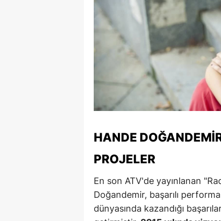
S
Si
S
S
T
T
HANDE DOĞANDEMIR'I
T
PROJELER
T
Ş
En son ATV'de yayınlanan "Raco
Doğandemir, başarılı performans
U
dünyasında kazandığı başarılar
V