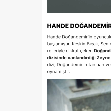
M
M
HANDE DOĞANDEMIR'
K
Hande Doğandemir'in oyunculuk k
M
başlamıştır. Keskin Bıçak, Sen d
M
rolleriyle dikkat çeken
Doğande
dizisinde canlandırdığı Zeynep
M
dizi, Doğandemir'in tanınan ve
N
oynamıştır.
N
O
R
S