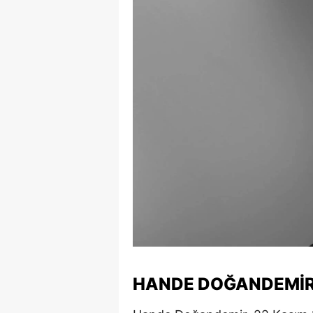
E
E
E
E
E
G
G
G
H
H
HANDE DOĞANDEMIR'I
I