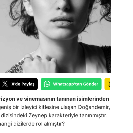
ilecik
ingöl
tlis
olu
urdur
ursa
anakkale
X'de Paylaş
Whatsapp'tan Gönder
ankırı
izyon ve sinemasının tanınan isimlerinden
orum
eniş bir izleyici kitlesine ulaşan Doğandemir,
dizisindeki Zeynep karakteriyle tanınmıştır.
enizli
gi dizilerde rol almıştır?
iyarbakır