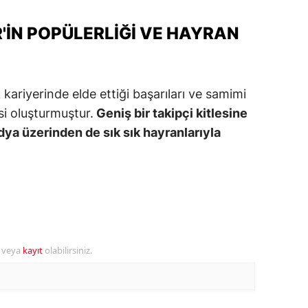
alova
IN POPÜLERLIĞI VE HAYRAN
arabük
lis
riyerinde elde ettiği başarıları ve samimi
smaniye
esi oluşturmuştur.
Geniş bir takipçi kitlesine
ya üzerinden de sık sık hayranlarıyla
üzce
r veya
kayıt
olabilirsiniz.