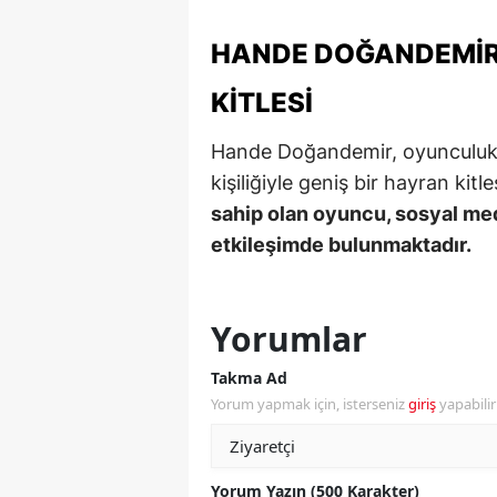
Y
HANDE DOĞANDEMIR'
K
KITLESI
Ki
Hande Doğandemir, oyunculuk ka
O
kişiliğiyle geniş bir hayran kitl
sahip olan oyuncu, sosyal med
D
etkileşimde bulunmaktadır.
Yorumlar
Takma Ad
Yorum yapmak için, isterseniz
giriş
yapabili
Yorum Yazın (500 Karakter)