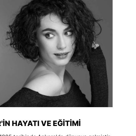
dirne
lazığ
rzincan
rzurum
skişehir
aziantep
iresun
ümüşhane
akkari
atay
N HAYATI VE EĞITIMI
sparta