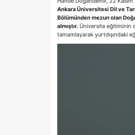
Hande Doğandemir, 22 Kasım 1
M
Ankara Üniversitesi Dil ve Ta
Bölümünden mezun olan Doğand
İ
almıştır.
Üniversite eğitiminin 
İ
tamamlayarak yurtdışındaki eğ
K
K
K
Kı
K
K
K
K