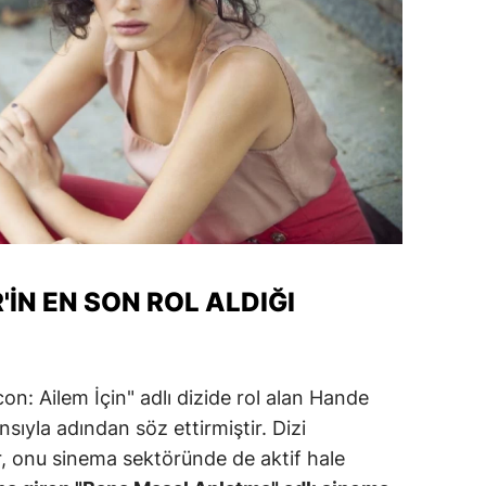
amsun
irt
inop
ivas
ekirdağ
okat
N EN SON ROL ALDIĞI
rabzon
unceli
anlıurfa
n: Ailem İçin" adlı dizide rol alan Hande
ıyla adından söz ettirmiştir. Dizi
şak
, onu sinema sektöründe de aktif hale
an