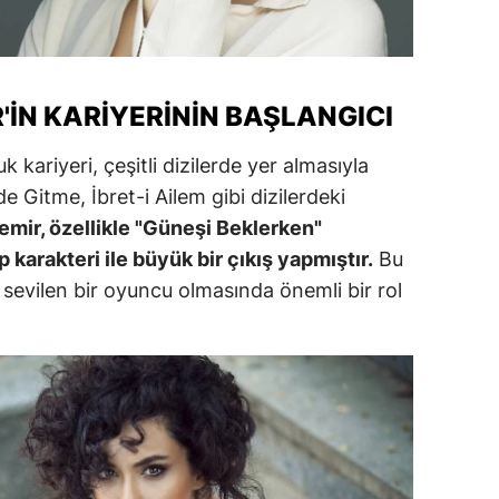
alatya
anisa
IN KARIYERININ BAŞLANGICI
ahramanmaraş
ariyeri, çeşitli dizilerde yer almasıyla
ardin
e Gitme, İbret-i Ailem gibi dizilerdeki
uğla
mir, özellikle "Güneşi Beklerken"
 karakteri ile büyük bir çıkış yapmıştır.
Bu
uş
 sevilen bir oyuncu olmasında önemli bir rol
evşehir
iğde
rdu
ize
akarya