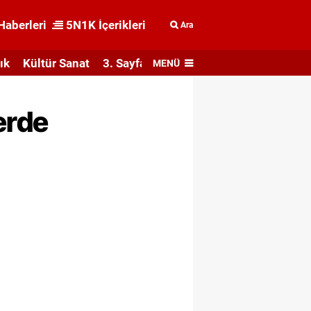
Haberleri
5N1K İçerikleri
Ara
ık
Kültür Sanat
3. Sayfa
MENÜ
erde