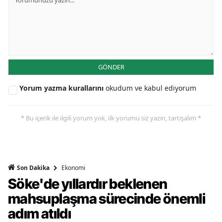
GÖNDER
Yorum yazma kurallarını
okudum ve kabul ediyorum
* Bu içerik ile ilgili yorum yok, ilk yorumu siz yazın, tartışalım *
Ekonomi
Son Dakika
Söke'de yıllardır beklenen
mahsuplaşma sürecinde önemli
adım atıldı