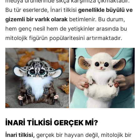
medya ürünlerinde sıkça karşımıza çıkmaktadır.
Bu tür eserlerde, İnari tilkisi
genellikle büyülü ve
gizemli bir varlık olarak
betimlenir. Bu durum,
hem genç nesil hem de yetişkinler arasında bu
mitolojik figürün popülaritesini artırmaktadır.
İNARI TILKISI GERÇEK MI?
İnari tilkisi,
gerçek bir hayvan değil, mitolojik bir