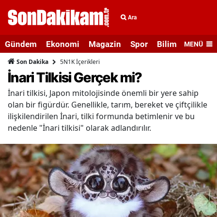
Ara
Gündem
Ekonomi
Magazin
Spor
Bilim ve Teknolo
MENÜ
5N1K İçerikleri
Son Dakika
İnari Tilkisi Gerçek mi?
İnari tilkisi, Japon mitolojisinde önemli bir yere sahip
olan bir figürdür. Genellikle, tarım, bereket ve çiftçilikle
ilişkilendirilen İnari, tilki formunda betimlenir ve bu
nedenle "İnari tilkisi" olarak adlandırılır.