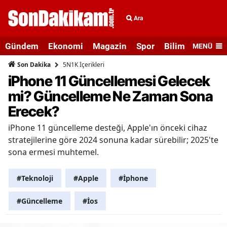
Ara
Gündem
Ekonomi
Magazin
Spor
Bilim ve Teknolo
MENÜ
5N1K İçerikleri
Son Dakika
iPhone 11 Güncellemesi Gelecek
mi? Güncelleme Ne Zaman Sona
Erecek?
iPhone 11 güncelleme desteği, Apple'ın önceki cihaz
stratejilerine göre 2024 sonuna kadar sürebilir; 2025'te
sona ermesi muhtemel.
#Teknoloji
#Apple
#İphone
#Güncelleme
#İos