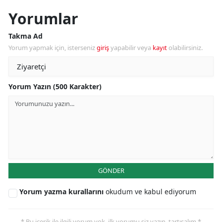
Yorumlar
Takma Ad
Yorum yapmak için, isterseniz
giriş
yapabilir veya
kayıt
olabilirsiniz.
Yorum Yazın (500 Karakter)
GÖNDER
Yorum yazma kurallarını
okudum ve kabul ediyorum
* Bu içerik ile ilgili yorum yok, ilk yorumu siz yazın, tartışalım *