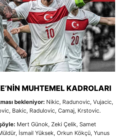
ozgat
onguldak
ksaray
ayburt
araman
ırıkkale
E’NIN MUHTEMEL KADROLARI
atman
ırnak
kması bekleniyor:
Nikic, Radunovic, Vujacic,
ovic, Bakic, Radulovic, Camaj, Krstovic.
artın
şöyle:
Mert Günok, Zeki Çelik, Samet
rdahan
Müldür, İsmail Yüksek, Orkun Kökçü, Yunus
ğdır