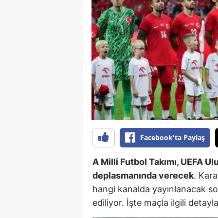
B
B
Bi
B
B
B
Ç
Facebook'ta Paylaş
Ç
A Milli Futbol Takımı, UEFA Ul
Ç
deplasmanında verecek
. Kar
hangi kanalda yayınlanacak sor
D
ediliyor. İşte maçla ilgili detayl
D