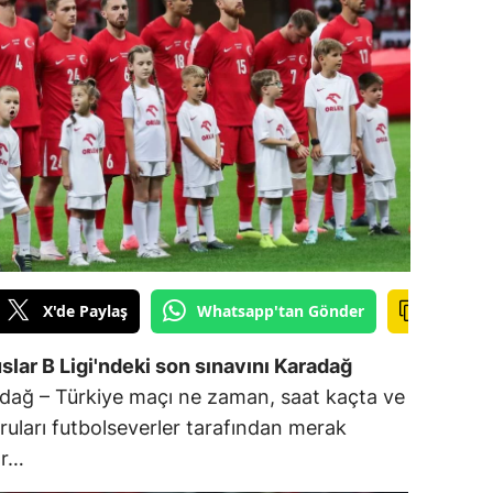
ilecik
ingöl
tlis
olu
urdur
ursa
anakkale
X'de Paylaş
Whatsapp'tan Gönder
ankırı
uslar B Ligi'ndeki son sınavını Karadağ
orum
adağ – Türkiye maçı ne zaman, saat kaçta ve
uları futbolseverler tarafından merak
enizli
ar…
iyarbakır