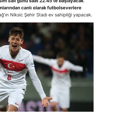
sım Salı günü saat 22.45’te başlayacak
.
ersin
larından canlı olarak futbolseverlere
'ın Niksic Şehir Stadı ev sahipliği yapacak.
stanbul
zmir
ars
astamonu
ayseri
rklareli
ırşehir
ocaeli
onya
ütahya