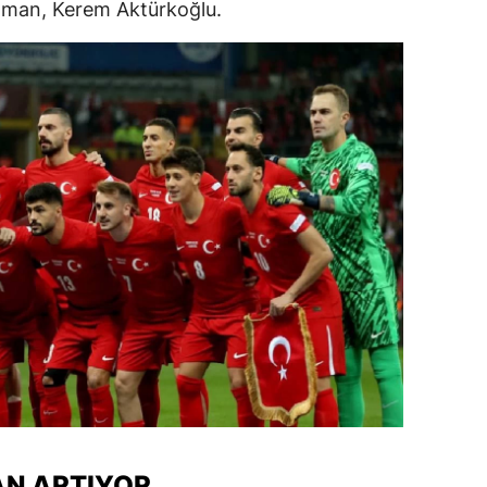
aman, Kerem Aktürkoğlu.
alova
arabük
lis
smaniye
üzce
AN ARTIYOR