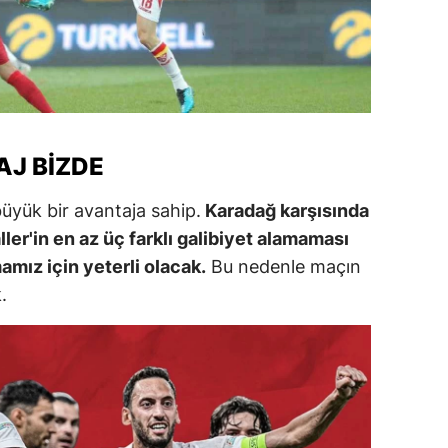
amsun
irt
inop
ivas
AJ BIZDE
ekirdağ
büyük bir avantaja sahip.
Karadağ karşısında
aller'in en az üç farklı galibiyet alamaması
okat
mız için yeterli olacak.
Bu nedenle maçın
rabzon
.
unceli
anlıurfa
şak
an