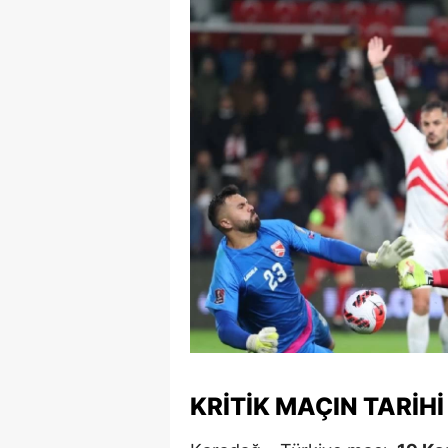
E
E
E
E
E
G
G
G
H
H
KRITIK MAÇIN TARIHI
I