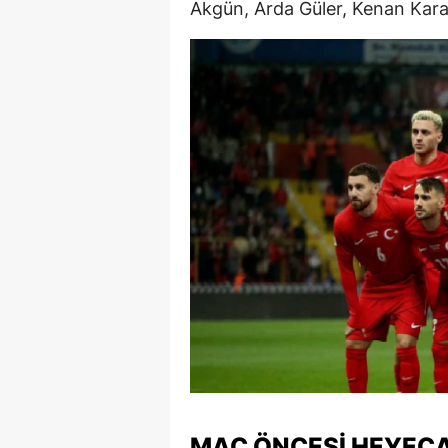
Akgün, Arda Güler, Kenan Kar
Y
K
Ki
O
D
MAÇ ÖNCESI HEYEC