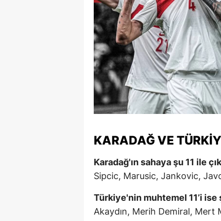
Y
Z
A
B
K
K
KARADAĞ VE TÜRKIY
B
Ş
Karadağ'ın sahaya şu 11 ile çı
Sipcic, Marusic, Jankovic, Jav
B
Türkiye'nin muhtemel 11’i ise 
A
Akaydın, Merih Demiral, Mert 
I