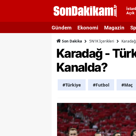
İstan
Açık
A
Gündem
Ekonomi
Magazin
Sp
A
5N1K İçerikleri
Karadağ 
Son Dakika
A
Karadağ - Tür
A
Kanalda?
A
A
#Türkiye
#Futbol
#Maç
A
A
A
B