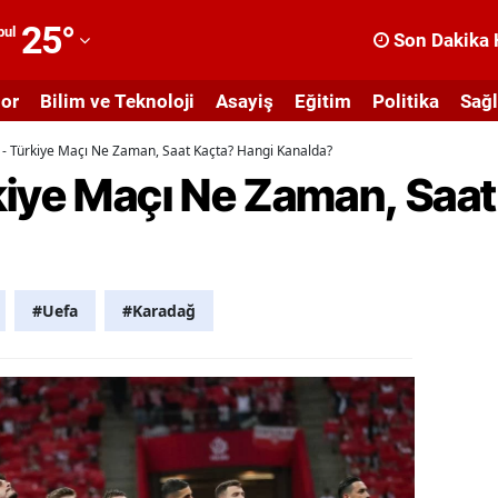
25
°
bul
Son Dakika 
dana
or
Bilim ve Teknoloji
Asayiş
Eğitim
Politika
Sağl
dıyaman
- Türkiye Maçı Ne Zaman, Saat Kaçta? Hangi Kanalda?
fyonkarahisar
kiye Maçı Ne Zaman, Saat
ğrı
masya
nkara
#Uefa
#Karadağ
ntalya
rtvin
ydın
alıkesir