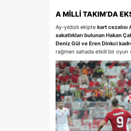
M
A MILLI TAKIM’DA E
M
Ay-yıldızlı ekipte
kart cezalısı
K
sakatlıkları bulunan Hakan Ça
Deniz Gül ve Eren Dinkci kadr
M
rağmen sahada etkili bir oyun 
M
M
N
N
O
R
S