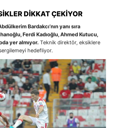
alatya
KSIKLER DIKKAT ÇEKIYOR
anisa
 Abdülkerim Bardakcı’nın yanı sıra
ahramanmaraş
lhanoğlu, Ferdi Kadıoğlu, Ahmed Kutucu,
oda yer almıyor.
Teknik direktör, eksiklere
ardin
sergilemeyi hedefliyor.
uğla
uş
evşehir
iğde
rdu
ize
akarya