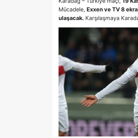
Karadağ – Türkiye maçı,
19 Ka
M
Mücadele,
Exxen ve TV 8 ekran
ulaşacak.
Karşılaşmaya Karadağ
İ
İ
K
K
K
Kı
K
K
K
K