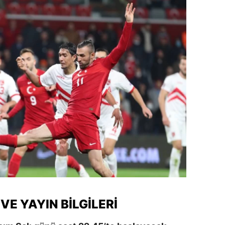
dirne
lazığ
rzincan
rzurum
skişehir
aziantep
iresun
ümüşhane
akkari
atay
 VE YAYIN BILGILERI
sparta