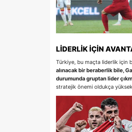
S
Si
S
S
LIDERLIK İÇIN AVANT
T
Türkiye, bu maçta liderlik için 
alınacak bir beraberlik bile, G
T
durumunda gruptan lider çıkma
T
stratejik önemi oldukça yüksek
T
Ş
U
V