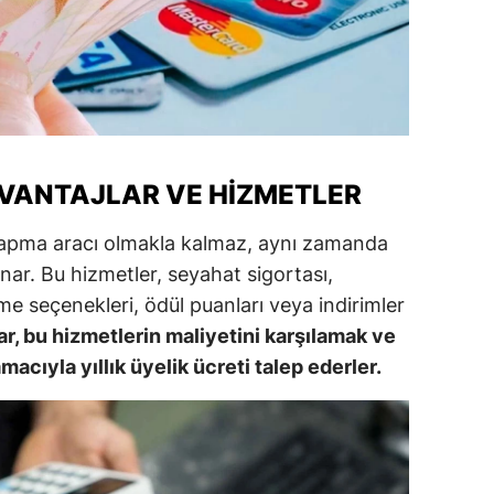
alatya
anisa
ahramanmaraş
ardin
AVANTAJLAR VE HIZMETLER
uğla
ş yapma aracı olmakla kalmaz, aynı zamanda
uş
nar. Bu hizmetler, seyahat sigortası,
rme seçenekleri, ödül puanları veya indirimler
evşehir
r, bu hizmetlerin maliyetini karşılamak ve
iğde
macıyla yıllık üyelik ücreti talep ederler.
rdu
ize
akarya