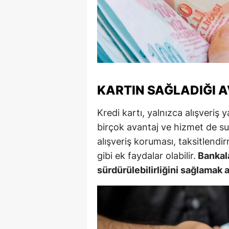
M
M
K
M
KARTIN SAĞLADIĞI 
M
Kredi kartı, yalnızca alışveri
M
birçok avantaj ve hizmet de su
alışveriş koruması, taksitlendi
N
gibi ek faydalar olabilir.
Bankala
N
sürdürülebilirliğini sağlamak a
O
R
S