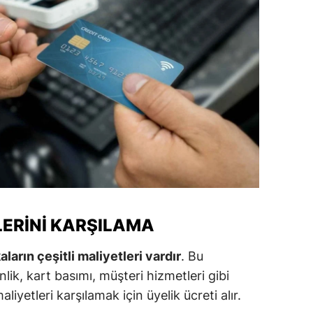
amsun
irt
inop
ivas
ekirdağ
okat
rabzon
ERINI KARŞILAMA
unceli
anlıurfa
kaların çeşitli maliyetleri vardır
. Bu
lik, kart basımı, müşteri hizmetleri gibi
şak
aliyetleri karşılamak için üyelik ücreti alır.
an