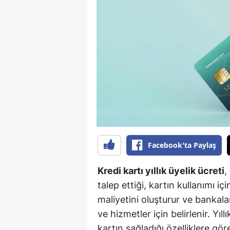
B
B
Bi
B
B
B
Ç
Facebook'ta Paylaş
Ç
Kredi kartı yıllık üyelik ücreti
,
Ç
talep ettiği, kartın kullanımı içi
maliyetini oluşturur ve bankala
D
ve hizmetler için belirlenir. Yıl
D
kartın sağladığı özelliklere göre