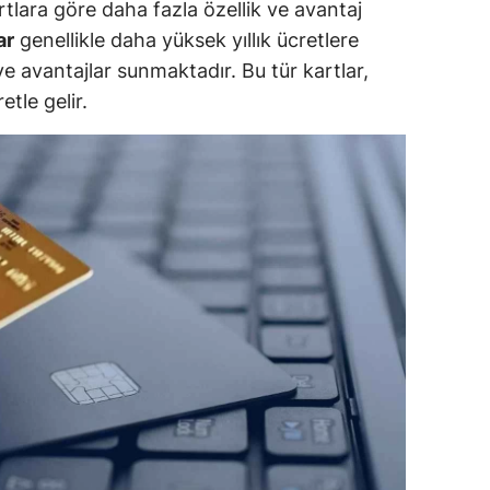
artlara göre daha fazla özellik ve avantaj
ar
genellikle daha yüksek yıllık ücretlere
alova
e avantajlar sunmaktadır. Bu tür kartlar,
arabük
etle gelir.
lis
smaniye
üzce