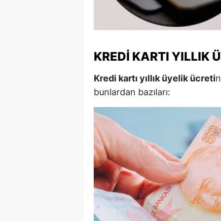
M
İ
İ
KREDI KARTI YILLIK 
K
Kredi kartı yıllık üyelik ücreti
n
bunlardan bazıları:
K
K
Kı
K
K
K
K