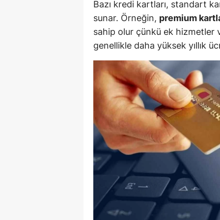
Bazı kredi kartları, standart k
sunar. Örneğin,
premium kartl
Y
sahip olur çünkü ek hizmetler v
K
genellikle daha yüksek yıllık ücr
Ki
O
D