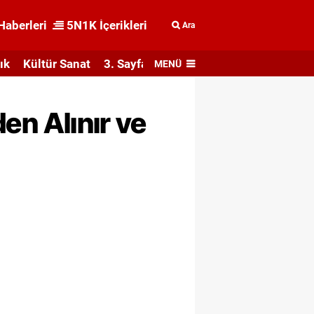
Haberleri
5N1K İçerikleri
Ara
ık
Kültür Sanat
3. Sayfa
MENÜ
den Alınır ve