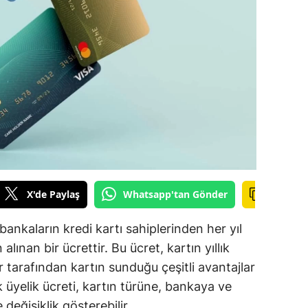
ilecik
ingöl
tlis
olu
urdur
ursa
anakkale
X'de Paylaş
Whatsapp'tan Gönder
ankırı
 bankaların kredi kartı sahiplerinden her yıl
orum
n alınan bir ücrettir. Bu ücret, kartın yıllık
r tarafından kartın sunduğu çeşitli avantajlar
enizli
lık üyelik ücreti, kartın türüne, bankaya ve
iyarbakır
 değişiklik gösterebilir.