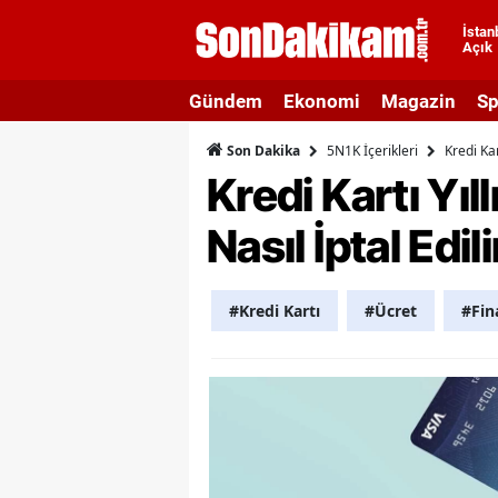
İstan
Açık
A
Gündem
Ekonomi
Magazin
Sp
A
5N1K İçerikleri
Kredi Kar
Son Dakika
A
Kredi Kartı Yıl
A
Nasıl İptal Edil
A
A
#Kredi Kartı
#Ücret
#Fin
A
A
A
B