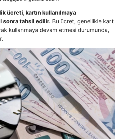
dirne
lik ücreti, kartın kullanılmaya
lazığ
 sonra tahsil edilir.
Bu ücret, genellikle kart
olarak kullanmaya devam etmesi durumunda,
rzincan
r.
rzurum
skişehir
aziantep
iresun
ümüşhane
akkari
atay
sparta