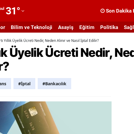
31
°
bul
Son Dakika 
dana
or
Bilim ve Teknoloji
Asayiş
Eğitim
Politika
Sağl
dıyaman
tı Yıllık Üyelik Ücreti Nedir, Neden Alınır ve Nasıl İptal Edilir?
fyonkarahisar
lık Üyelik Ücreti Nedir, Ne
ğrı
ir?
masya
nkara
ans
#İptal
#Bankacılık
ntalya
rtvin
ydın
alıkesir