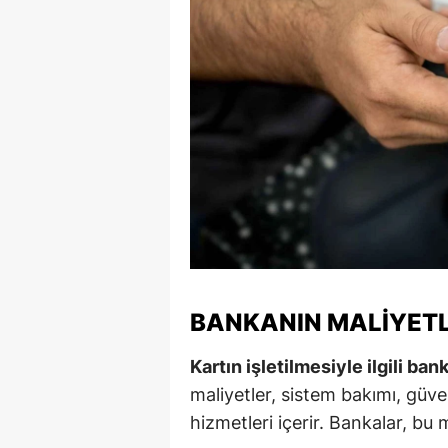
S
Si
S
S
T
T
T
BANKANIN MALIYETL
T
Ş
Kartın işletilmesiyle ilgili ban
maliyetler, sistem bakımı, güven
U
hizmetleri içerir. Bankalar, bu m
V