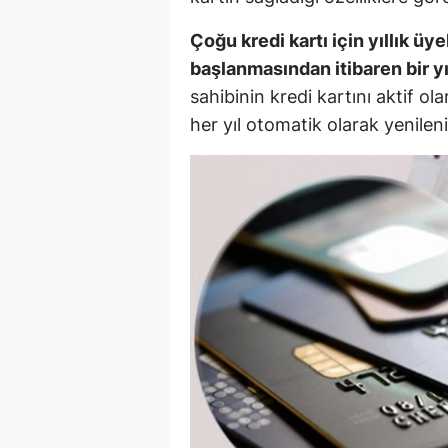
E
Çoğu kredi kartı için yıllık üye
E
başlanmasından itibaren bir yıl
sahibinin kredi kartını aktif 
E
her yıl otomatik olarak yenileni
E
E
G
G
G
H
H
I