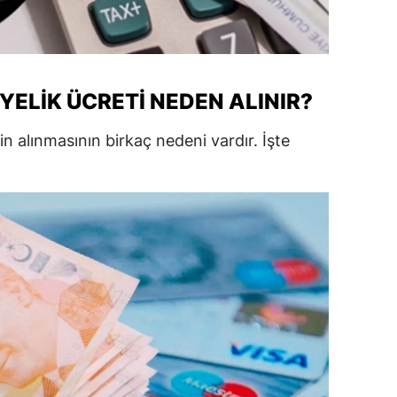
ersin
stanbul
zmir
ÜYELIK ÜCRETI NEDEN ALINIR?
ars
in alınmasının birkaç nedeni vardır. İşte
astamonu
ayseri
rklareli
ırşehir
ocaeli
onya
ütahya