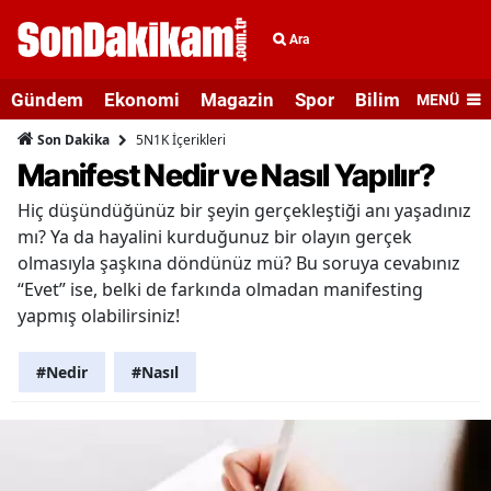
Ara
Gündem
Ekonomi
Magazin
Spor
Bilim ve Teknolo
MENÜ
5N1K İçerikleri
Son Dakika
Manifest Nedir ve Nasıl Yapılır?
Hiç düşündüğünüz bir şeyin gerçekleştiği anı yaşadınız
mı? Ya da hayalini kurduğunuz bir olayın gerçek
olmasıyla şaşkına döndünüz mü? Bu soruya cevabınız
“Evet” ise, belki de farkında olmadan manifesting
yapmış olabilirsiniz!
#Nedir
#Nasıl