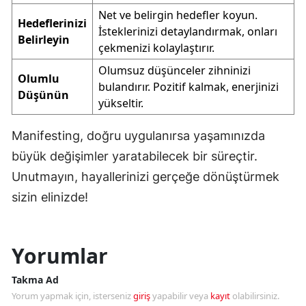
Net ve belirgin hedefler koyun.
Hedeflerinizi
İsteklerinizi detaylandırmak, onları
Belirleyin
çekmenizi kolaylaştırır.
Olumsuz düşünceler zihninizi
Olumlu
bulandırır. Pozitif kalmak, enerjinizi
Düşünün
yükseltir.
Manifesting, doğru uygulanırsa yaşamınızda
büyük değişimler yaratabilecek bir süreçtir.
Unutmayın, hayallerinizi gerçeğe dönüştürmek
sizin elinizde!
Yorumlar
Takma Ad
Yorum yapmak için, isterseniz
giriş
yapabilir veya
kayıt
olabilirsiniz.