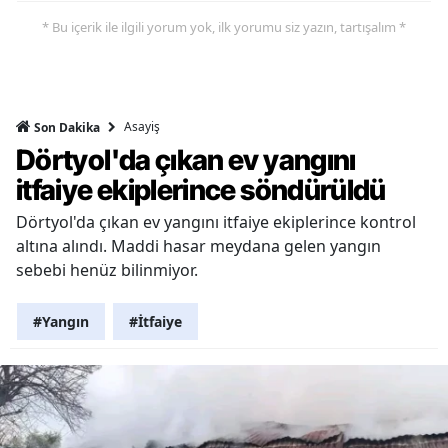
* Bu içerik ile ilgili yorum yok, ilk yorumu siz yazın, tartışalım *
Asayiş
Son Dakika
Dörtyol'da çıkan ev yangını
itfaiye ekiplerince söndürüldü
Dörtyol'da çıkan ev yangını itfaiye ekiplerince kontrol
altına alındı. Maddi hasar meydana gelen yangın
sebebi henüz bilinmiyor.
#Yangın
#İtfaiye