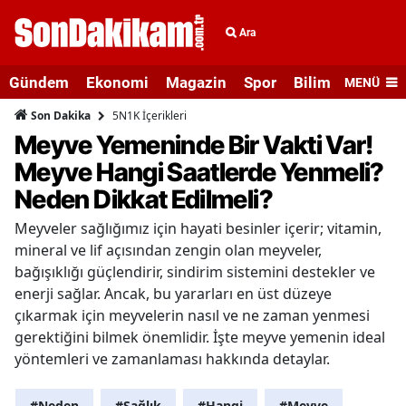
Ara
Gündem
Ekonomi
Magazin
Spor
Bilim ve Teknolo
MENÜ
5N1K İçerikleri
Son Dakika
Meyve Yemeninde Bir Vakti Var!
Meyve Hangi Saatlerde Yenmeli?
Neden Dikkat Edilmeli?
Meyveler sağlığımız için hayati besinler içerir; vitamin,
mineral ve lif açısından zengin olan meyveler,
bağışıklığı güçlendirir, sindirim sistemini destekler ve
enerji sağlar. Ancak, bu yararları en üst düzeye
çıkarmak için meyvelerin nasıl ve ne zaman yenmesi
gerektiğini bilmek önemlidir. İşte meyve yemenin ideal
yöntemleri ve zamanlaması hakkında detaylar.
#Neden
#Sağlık
#Hangi
#Meyve