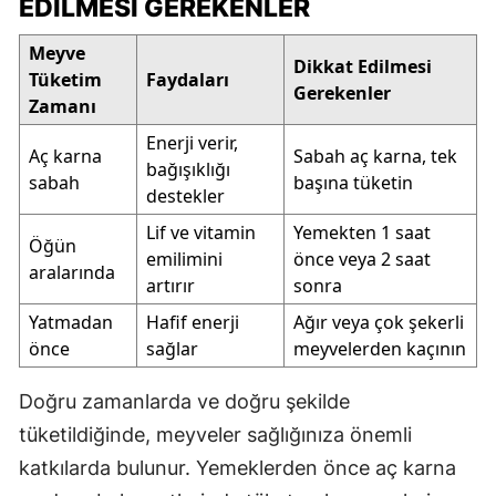
EDILMESI GEREKENLER
Meyve
Dikkat Edilmesi
Tüketim
Faydaları
Gerekenler
Zamanı
Enerji verir,
Aç karna
Sabah aç karna, tek
bağışıklığı
sabah
başına tüketin
destekler
Lif ve vitamin
Yemekten 1 saat
Öğün
emilimini
önce veya 2 saat
aralarında
artırır
sonra
Yatmadan
Hafif enerji
Ağır veya çok şekerli
önce
sağlar
meyvelerden kaçının
Doğru zamanlarda ve doğru şekilde
tüketildiğinde, meyveler sağlığınıza önemli
katkılarda bulunur. Yemeklerden önce aç karna