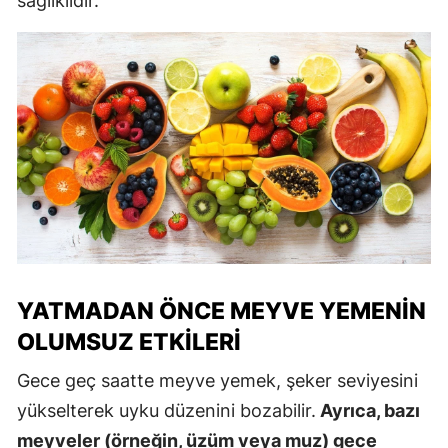
sağlıklıdır.
YATMADAN ÖNCE MEYVE YEMENIN
OLUMSUZ ETKILERI
Gece geç saatte meyve yemek, şeker seviyesini
yükselterek uyku düzenini bozabilir.
Ayrıca, bazı
meyveler (örneğin, üzüm veya muz) gece