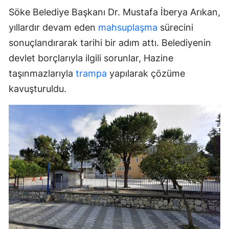
Söke Belediye Başkanı Dr. Mustafa İberya Arıkan,
yıllardır devam eden
mahsuplaşma
sürecini
sonuçlandırarak tarihi bir adım attı. Belediyenin
devlet borçlarıyla ilgili sorunlar, Hazine
taşınmazlarıyla
trampa
yapılarak çözüme
kavuşturuldu.