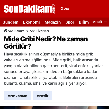
Ara
Gündem
Ekonomi
Magazin
Spor
Bilim ve Teknolo
MENÜ
5N1K İçerikleri
Son Dakika
Mide Gribi Nedir? Ne zaman
Görülür?
Hava sıcaklıklarının düşmesiyle birlikte mide gribi
vakaları artma eğiliminde. Mide gribi, halk arasında
yaygın olarak bilinen gastroenterit, viral enfeksiyonlar
sonucu ortaya çıkarak mideden bağırsaklara kadar
uzanan rahatsızlıklar yaratabilir. Belirtileri arasında
bulantı, kusma, ishal ve karın ağrısı yer alıyor.
#Ne Zaman
#Nedir