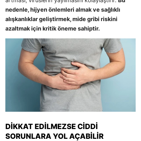
artması, virüslerin yayılmasını kolaylaştırır.
Bu
nedenle, hijyen önlemleri almak ve sağlıklı
alışkanlıklar geliştirmek, mide gribi riskini
azaltmak için kritik öneme sahiptir.
DIKKAT EDILMEZSE CIDDI
SORUNLARA YOL AÇABILIR