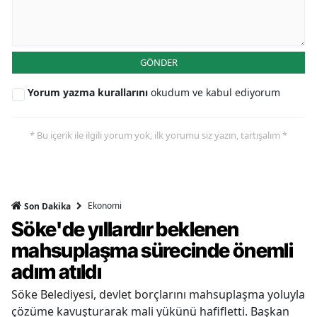
GÖNDER
Yorum yazma kurallarını
okudum ve kabul ediyorum
* Bu içerik ile ilgili yorum yok, ilk yorumu siz yazın, tartışalım *
Ekonomi
Son Dakika
Söke'de yıllardır beklenen
mahsuplaşma sürecinde önemli
adım atıldı
Söke Belediyesi, devlet borçlarını mahsuplaşma yoluyla
çözüme kavuşturarak mali yükünü hafifletti. Başkan