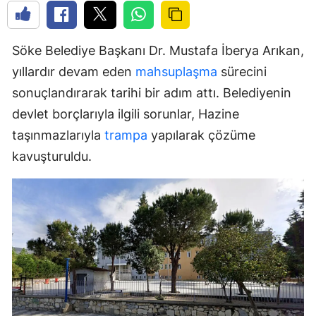
Söke Belediye Başkanı Dr. Mustafa İberya Arıkan,
yıllardır devam eden
mahsuplaşma
sürecini
sonuçlandırarak tarihi bir adım attı. Belediyenin
devlet borçlarıyla ilgili sorunlar, Hazine
taşınmazlarıyla
trampa
yapılarak çözüme
kavuşturuldu.