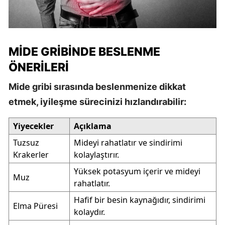
MIDE GRIBINDE BESLENME
ÖNERILERI
Mide gribi sırasında beslenmenize dikkat
etmek, iyileşme sürecinizi hızlandırabilir:
Yiyecekler
Açıklama
Tuzsuz
Mideyi rahatlatır ve sindirimi
Krakerler
kolaylaştırır.
Yüksek potasyum içerir ve mideyi
Muz
rahatlatır.
Hafif bir besin kaynağıdır, sindirimi
Elma Püresi
kolaydır.