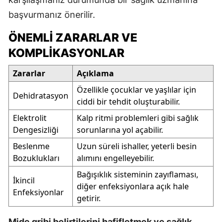
başvurmanız önerilir.
ÖNEMLI ZARARLAR VE
KOMPLIKASYONLAR
Zararlar
Açıklama
Özellikle çocuklar ve yaşlılar için
Dehidratasyon
ciddi bir tehdit oluşturabilir.
Elektrolit
Kalp ritmi problemleri gibi sağlık
Dengesizliği
sorunlarına yol açabilir.
Beslenme
Uzun süreli ishaller, yeterli besin
Bozuklukları
alımını engelleyebilir.
Bağışıklık sisteminin zayıflaması,
İkincil
diğer enfeksiyonlara açık hale
Enfeksiyonlar
getirir.
Mide gribi belirtilerini hafifletmek ve sağlık