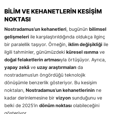
BILIM VE KEHANETLERIN KESIŞIM
NOKTASI
Nostradamus’un kehanetleri
, bugünün
bilimsel
gelişmeleri
ile karşılaştırıldığında oldukça ilginç
bir paralellik taşıyor. Örneğin,
iklim değişikliği
ile
ilgili tahminler, günümüzdeki
küresel ısınma
ve
doğal felaketlerin artması
yla örtüşüyor. Ayrıca,
yapay zekâ
ve
uzay araştırmaları
da
nostradamus’un öngördüğü teknolojik
dönüşümle benzerlik gösteriyor. Bu kesişim
noktaları,
Nostradamus’un kehanetlerinin
ne
kadar derinlemesine bir
vizyon
sunduğunu ve
belki de 2025’in
dönüm noktası
olabileceğini
gösteriyor.