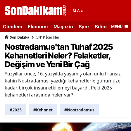
Ara
Gündem
Ekonomi
Magazin
Spor
Bilim ve Teknolo
MENÜ
5N1K İçerikleri
Son Dakika
Nostradamus'tan Tuhaf 2025
Kehanetleri Neler? Felaketler,
Değişim ve Yeni Bir Çağ
Yüzyıllar önce, 16. yüzyılda yaşamış olan ünlü Fransız
kahin Nostradamus, yazdığı kehanetlerle günümüze
kadar birçok insanı etkilemeyi başardı. Peki 2025
kehanetleri arasında neler var?
#2025
#Kehanet
#Nostradamus