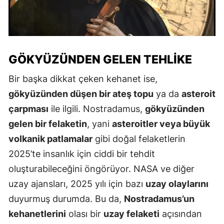
GÖKYÜZÜNDEN GELEN TEHLIKE
Bir başka dikkat çeken kehanet ise,
gökyüzünden düşen bir ateş topu
ya da
asteroit
çarpması
ile ilgili. Nostradamus,
gökyüzünden
gelen bir felaketin
, yani
asteroitler veya büyük
volkanik patlamalar
gibi doğal felaketlerin
2025’te insanlık için ciddi bir tehdit
oluşturabileceğini öngörüyor. NASA ve diğer
uzay ajansları, 2025 yılı için bazı
uzay olaylarını
duyurmuş durumda. Bu da,
Nostradamus’un
kehanetlerini
olası bir
uzay felaketi
açısından