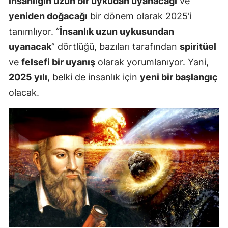
insanlığın uzun bir uykudan uyanacağı
ve
yeniden doğacağı
bir dönem olarak 2025’i
tanımlıyor. “
İnsanlık uzun uykusundan
uyanacak
” dörtlüğü, bazıları tarafından
spiritüel
ve
felsefi bir uyanış
olarak yorumlanıyor. Yani,
2025 yılı
, belki de insanlık için
yeni bir başlangıç
olacak.