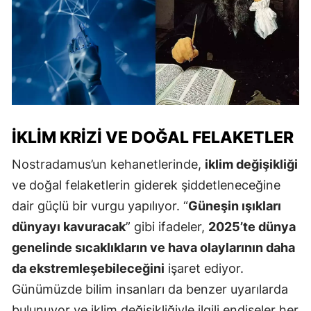
İKLIM KRIZI VE DOĞAL FELAKETLER
Nostradamus’un kehanetlerinde,
iklim değişikliği
ve doğal felaketlerin giderek şiddetleneceğine
dair güçlü bir vurgu yapılıyor. “
Güneşin ışıkları
dünyayı kavuracak
” gibi ifadeler,
2025’te dünya
genelinde sıcaklıkların ve hava olaylarının daha
da ekstremleşebileceğini
işaret ediyor.
Günümüzde bilim insanları da benzer uyarılarda
bulunuyor ve iklim değişikliğiyle ilgili endişeler her