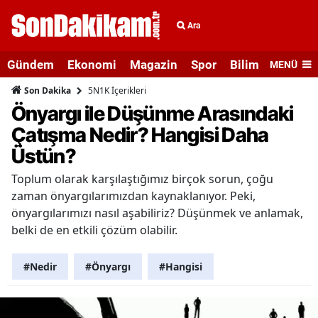
Ara
Gündem
Ekonomi
Magazin
Spor
Bilim ve Teknolo
MENÜ
5N1K İçerikleri
Son Dakika
Önyargı ile Düşünme Arasındaki
Çatışma Nedir? Hangisi Daha
Üstün?
Toplum olarak karşılaştığımız birçok sorun, çoğu
zaman önyargılarımızdan kaynaklanıyor. Peki,
önyargılarımızı nasıl aşabiliriz? Düşünmek ve anlamak,
belki de en etkili çözüm olabilir.
#Nedir
#Önyargı
#Hangisi