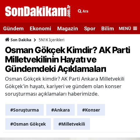
Ara
Gündem
Ekonomi
Magazin
Spor
Bilim ve Teknolo
MENÜ
5N1K İçerikleri
Son Dakika
Osman Gökçek Kimdir? AK Parti
Milletvekilinin Hayatı ve
Gündemdeki Açıklamaları
Osman Gökçek kimdir? AK Parti Ankara Milletvekili
Gökçek'in hayatı, kariyeri ve gündem olan konser
soruşturması açıklamaları haberimizde.
#Soruşturma
#Ankara
#Konser
#Osman Gökçek
#Milletvekili