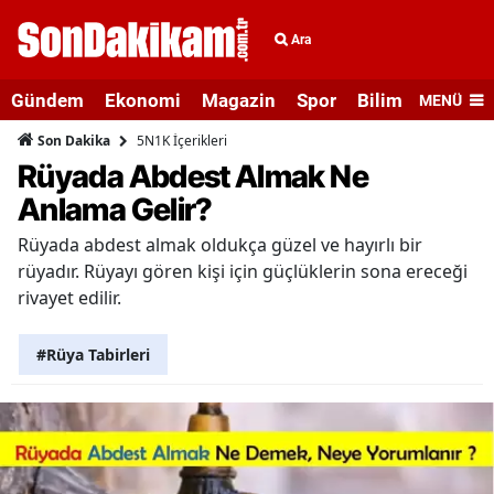
Ara
Gündem
Ekonomi
Magazin
Spor
Bilim ve Teknolo
MENÜ
5N1K İçerikleri
Son Dakika
Rüyada Abdest Almak Ne
Anlama Gelir?
Rüyada abdest almak oldukça güzel ve hayırlı bir
rüyadır. Rüyayı gören kişi için güçlüklerin sona ereceği
rivayet edilir.
#Rüya Tabirleri