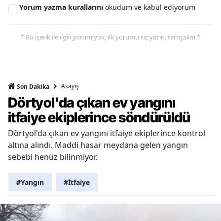
Yorum yazma kurallarını
okudum ve kabul ediyorum
* Bu içerik ile ilgili yorum yok, ilk yorumu siz yazın, tartışalım *
Asayiş
Son Dakika
Dörtyol'da çıkan ev yangını
itfaiye ekiplerince söndürüldü
Dörtyol'da çıkan ev yangını itfaiye ekiplerince kontrol
altına alındı. Maddi hasar meydana gelen yangın
sebebi henüz bilinmiyor.
#Yangın
#İtfaiye