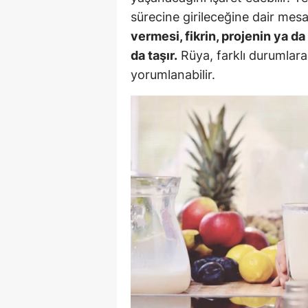
sürecine girileceğine dair mesaj
E
vermesi, fikrin, projenin ya d
E
da taşır.
Rüya, farklı durumlara 
E
yorumlanabilir.
E
E
G
G
G
H
H
I