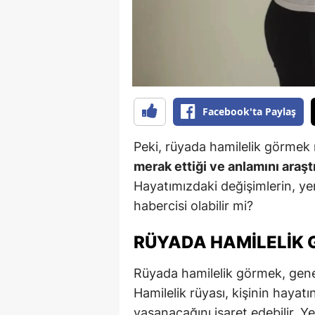
B
B
Bi
B
Facebook'ta Paylaş
B
Peki, rüyada hamilelik görmek 
B
merak ettiği ve anlamını araştı
Hayatımızdaki değişimlerin, yen
Ç
habercisi olabilir mi?
Ç
RÜYADA HAMILELIK 
Ç
Rüyada hamilelik görmek, genell
D
Hamilelik rüyası, kişinin hayat
D
yaşanacağını işaret edebilir. Yen