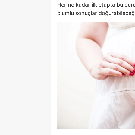
Her ne kadar ilk etapta bu dur
M
olumlu sonuçlar doğurabileceği
M
K
M
M
M
N
N
O
R
S