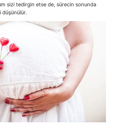
um sizi tedirgin etse de, sürecin sonunda
alatya
 düşünülür.
anisa
ahramanmaraş
ardin
uğla
uş
evşehir
iğde
rdu
ize
akarya