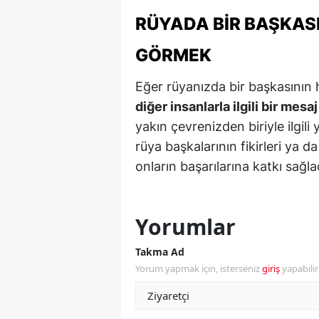
RÜYADA BIR BAŞKAS
S
GÖRMEK
Si
S
Eğer rüyanızda bir başkasının
diğer insanlarla ilgili bir mesaj
S
yakın çevrenizden biriyle ilgili 
T
rüya başkalarının fikirleri ya d
onların başarılarına katkı sağlad
T
T
Yorumlar
T
Takma Ad
Ş
Yorum yapmak için, isterseniz
giriş
yapabili
U
V