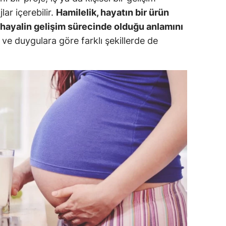
lar içerebilir.
Hamilelik, hayatın bir ürün
dirne
a hayalin gelişim sürecinde olduğu anlamını
lazığ
ve duygulara göre farklı şekillerde de
rzincan
rzurum
skişehir
aziantep
iresun
ümüşhane
akkari
atay
sparta