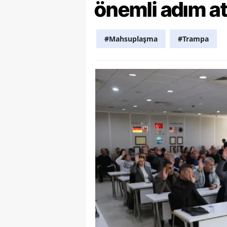
önemli adım at
Y
#Mahsuplaşma
#Trampa
K
Ki
O
D