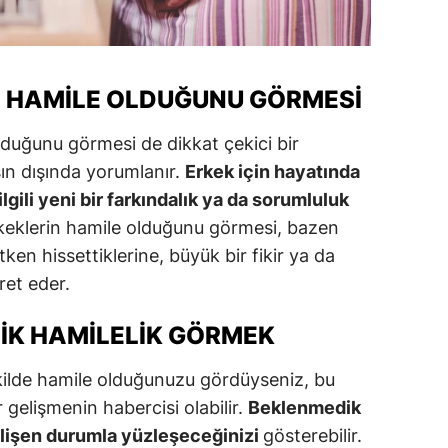
ersin
stanbul
 HAMILE OLDUĞUNU GÖRMESI
zmir
lduğunu görmesi de dikkat çekici bir
ars
şın dışında yorumlanır.
Erkek için hayatında
astamonu
lgili yeni bir farkındalık ya da sorumluluk
rkeklerin hamile olduğunu görmesi, bazen
ayseri
tken hissettiklerine, büyük bir fikir ya da
rklareli
ret eder.
ırşehir
IK HAMILELIK GÖRMEK
ocaeli
ilde hamile olduğunuzu gördüyseniz, bu
onya
 gelişmenin habercisi olabilir.
Beklenmedik
elişen durumla yüzleşeceğinizi
gösterebilir.
ütahya