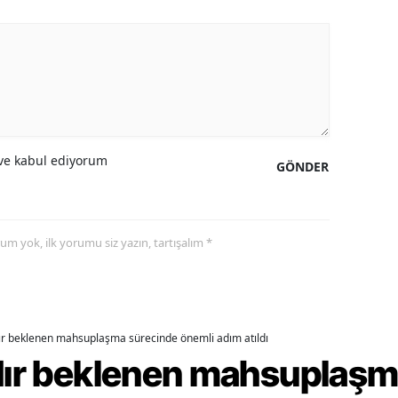
ozgat
onguldak
ksaray
ayburt
e kabul ediyorum
GÖNDER
araman
ırıkkale
yorum yok, ilk yorumu siz yazın, tartışalım *
atman
ırnak
artın
dır beklenen mahsuplaşma sürecinde önemli adım atıldı
rdahan
rdır beklenen mahsuplaş
ğdır