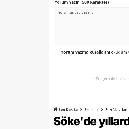
Yorum Yazın (500 Karakter)
Y
Z
A
B
Yorum yazma kurallarını
okudum v
K
K
* Bu içerik ile ilgili 
B
Ş
B
Ekonomi
Söke'de yıllar
Son Dakika
A
Söke'de yılla
I