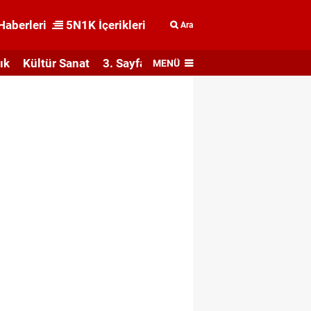
Haberleri
5N1K İçerikleri
Ara
ık
Kültür Sanat
3. Sayfa
MENÜ