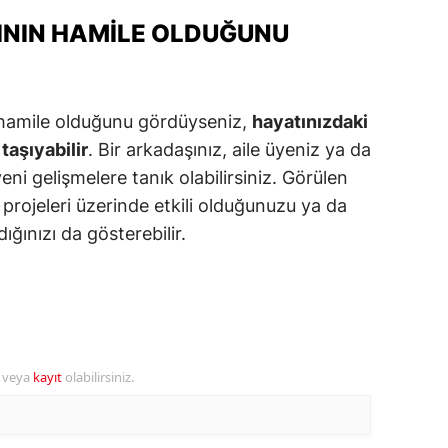
ININ HAMILE OLDUĞUNU
amsun
irt
inop
 hamile olduğunu gördüyseniz,
hayatınızdaki
 taşıyabilir
. Bir arkadaşınız, aile üyeniz ya da
ivas
yeni gelişmelere tanık olabilirsiniz. Görülen
ekirdağ
a projeleri üzerinde etkili olduğunuzu ya da
ığınızı da gösterebilir.
okat
rabzon
unceli
anlıurfa
r veya
kayıt
olabilirsiniz.
şak
an