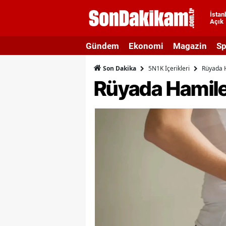
İstan
Açık
A
Gündem
Ekonomi
Magazin
Sp
A
5N1K İçerikleri
Rüyada 
Son Dakika
A
Rüyada Hamil
A
A
A
A
A
A
B