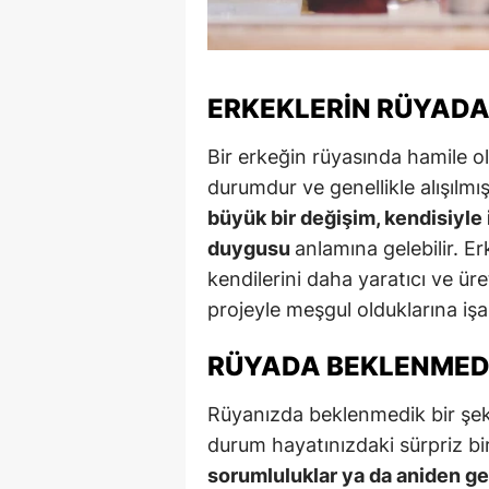
M
İ
ERKEKLERIN RÜYADA
İ
Bir erkeğin rüyasında hamile o
K
durumdur ve genellikle alışılmı
K
büyük bir değişim, kendisiyle i
duygusu
anlamına gelebilir. E
K
kendilerini daha yaratıcı ve üre
Kı
projeyle meşgul olduklarına işa
K
RÜYADA BEKLENMED
K
Rüyanızda beklenmedik bir şek
K
durum hayatınızdaki sürpriz bir
sorumluluklar ya da aniden g
K