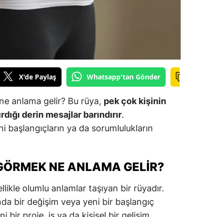
ilecik
ingöl
tlis
olu
X'de Paylaş
Whatsapp'tan Gönder
urdur
ne anlama gelir? Bu rüya,
pek çok kişinin
ursa
rdığı derin mesajlar barındırır
.
i başlangıçların ya da sorumlulukların
anakkale
ankırı
GÖRMEK NE ANLAMA GELIR?
orum
ikle olumlu anlamlar taşıyan bir rüyadır.
enizli
ında bir değişim veya yeni bir başlangıç
iyarbakır
i bir proje, iş ya da kişisel bir gelişim