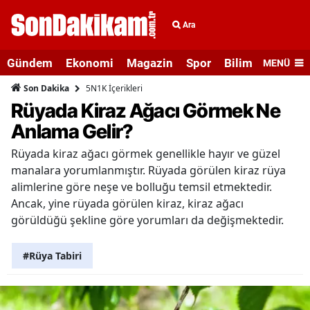
Ara
Gündem
Ekonomi
Magazin
Spor
Bilim ve Teknolo
MENÜ
5N1K İçerikleri
Son Dakika
Rüyada Kiraz Ağacı Görmek Ne
Anlama Gelir?
Rüyada kiraz ağacı görmek genellikle hayır ve güzel
manalara yorumlanmıştır. Rüyada görülen kiraz rüya
alimlerine göre neşe ve bolluğu temsil etmektedir.
Ancak, yine rüyada görülen kiraz, kiraz ağacı
görüldüğü şekline göre yorumları da değişmektedir.
#Rüya Tabiri