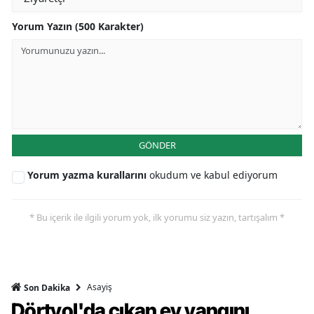
Yorum Yazın (500 Karakter)
GÖNDER
Yorum yazma kurallarını
okudum ve kabul ediyorum
* Bu içerik ile ilgili yorum yok, ilk yorumu siz yazın, tartışalım *
Asayiş
Son Dakika
Dörtyol'da çıkan ev yangını