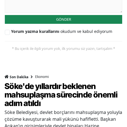
GÖNDER
Yorum yazma kurallarını
okudum ve kabul ediyorum
* Bu içerik ile ilgili yorum yok, ilk yorumu siz yazın, tartışalım *
Ekonomi
Son Dakika
Söke'de yıllardır beklenen
mahsuplaşma sürecinde önemli
adım atıldı
Söke Belediyesi, devlet borçlarını mahsuplaşma yoluyla
çözüme kavuşturarak mali yükünü hafifletti. Başkan
Arıkan’ın girişimleriyle devlet binaları Hazine