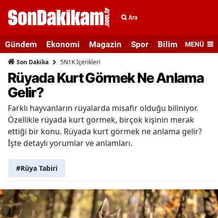
Ara
Gündem
Ekonomi
Magazin
Spor
Bilim ve Teknolo
MENÜ
5N1K İçerikleri
Son Dakika
Rüyada Kurt Görmek Ne Anlama
Gelir?
Farklı hayvanların rüyalarda misafir olduğu biliniyor.
Özellikle rüyada kurt görmek, birçok kişinin merak
ettiği bir konu. Rüyada kurt görmek ne anlama gelir?
İşte detaylı yorumlar ve anlamları.
#Rüya Tabiri