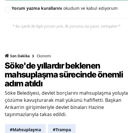
Yorum yazma kurallarını
okudum ve kabul ediyorum
* Bu içerik ile ilgili yorum yok, ilk yorumu siz yazın, tartışalım *
Ekonomi
Son Dakika
Söke'de yıllardır beklenen
mahsuplaşma sürecinde önemli
adım atıldı
Söke Belediyesi, devlet borçlarını mahsuplaşma yoluyla
çözüme kavuşturarak mali yükünü hafifletti. Başkan
Arıkan’ın girişimleriyle devlet binaları Hazine
taşınmazlarıyla takas edildi.
#Mahsuplaşma
#Trampa