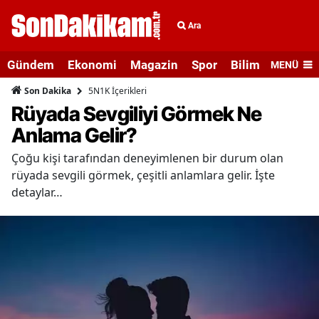
Ara
Gündem
Ekonomi
Magazin
Spor
Bilim ve Teknolo
MENÜ
5N1K İçerikleri
Son Dakika
Rüyada Sevgiliyi Görmek Ne
Anlama Gelir?
Çoğu kişi tarafından deneyimlenen bir durum olan
rüyada sevgili görmek, çeşitli anlamlara gelir. İşte
detaylar…