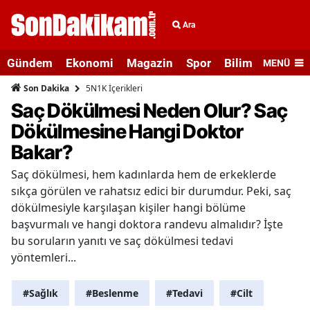
Ara
Gündem
Ekonomi
Magazin
Spor
Bilim ve Teknolo
MENÜ
5N1K İçerikleri
Son Dakika
Saç Dökülmesi Neden Olur? Saç
Dökülmesine Hangi Doktor
Bakar?
Saç dökülmesi, hem kadınlarda hem de erkeklerde
sıkça görülen ve rahatsız edici bir durumdur. Peki, saç
dökülmesiyle karşılaşan kişiler hangi bölüme
başvurmalı ve hangi doktora randevu almalıdır? İşte
bu soruların yanıtı ve saç dökülmesi tedavi
yöntemleri...
#Sağlık
#Beslenme
#Tedavi
#Cilt