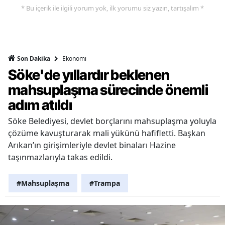
* Bu içerik ile ilgili yorum yok, ilk yorumu siz yazın, tartışalım *
Ekonomi
Son Dakika
Söke'de yıllardır beklenen
mahsuplaşma sürecinde önemli
adım atıldı
Söke Belediyesi, devlet borçlarını mahsuplaşma yoluyla
çözüme kavuşturarak mali yükünü hafifletti. Başkan
Arıkan’ın girişimleriyle devlet binaları Hazine
taşınmazlarıyla takas edildi.
#Mahsuplaşma
#Trampa