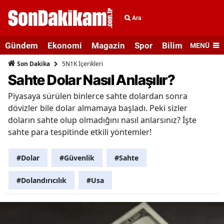
Ara
Gündem
Ekonomi
Magazin
Spor
Bilim ve Teknolo
MENÜ
5N1K İçerikleri
Son Dakika
Sahte Dolar Nasıl Anlaşılır?
Piyasaya sürülen binlerce sahte dolardan sonra
dövizler bile dolar almamaya başladı. Peki sizler
doların sahte olup olmadığını nasıl anlarsınız? İşte
sahte para tespitinde etkili yöntemler!
#Dolar
#Güvenlik
#Sahte
#Dolandırıcılık
#Usa