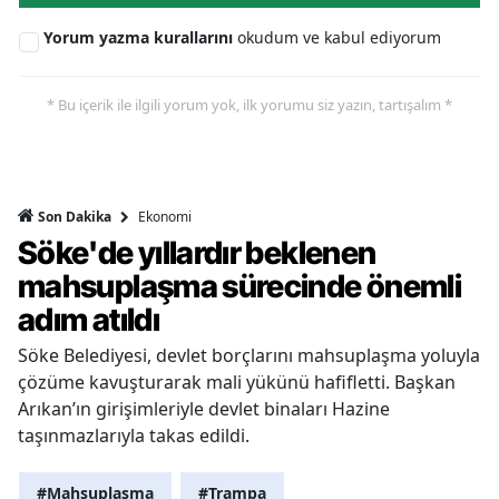
Yorum yazma kurallarını
okudum ve kabul ediyorum
* Bu içerik ile ilgili yorum yok, ilk yorumu siz yazın, tartışalım *
Ekonomi
Son Dakika
Söke'de yıllardır beklenen
mahsuplaşma sürecinde önemli
adım atıldı
Söke Belediyesi, devlet borçlarını mahsuplaşma yoluyla
çözüme kavuşturarak mali yükünü hafifletti. Başkan
Arıkan’ın girişimleriyle devlet binaları Hazine
taşınmazlarıyla takas edildi.
#Mahsuplaşma
#Trampa