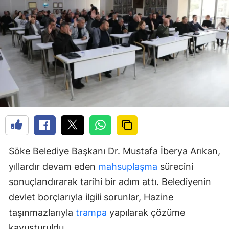
Söke Belediye Başkanı Dr. Mustafa İberya Arıkan,
yıllardır devam eden
mahsuplaşma
sürecini
sonuçlandırarak tarihi bir adım attı. Belediyenin
devlet borçlarıyla ilgili sorunlar, Hazine
taşınmazlarıyla
trampa
yapılarak çözüme
kavuşturuldu.