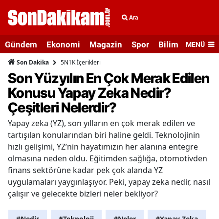
Ara
Gündem
Ekonomi
Magazin
Spor
Bilim ve Teknolo
MENÜ
5N1K İçerikleri
Son Dakika
Son Yüzyılın En Çok Merak Edilen
Konusu Yapay Zeka Nedir?
Çeşitleri Nelerdir?
Yapay zeka (YZ), son yılların en çok merak edilen ve
tartışılan konularından biri haline geldi. Teknolojinin
hızlı gelişimi, YZ’nin hayatımızın her alanına entegre
olmasına neden oldu. Eğitimden sağlığa, otomotivden
finans sektörüne kadar pek çok alanda YZ
uygulamaları yaygınlaşıyor. Peki, yapay zeka nedir, nasıl
çalışır ve gelecekte bizleri neler bekliyor?
#Nedir
#Teknoloji
#Neler
#Yapay Zeka