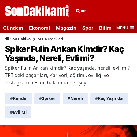
Ara
Gündem
Ekonomi
Magazin
Spor
Bilim ve Teknolo
MENÜ
5N1K İçerikleri
Son Dakika
Spiker Fulin Arıkan Kimdir? Kaç
Yaşında, Nereli, Evli mi?
Spiker Fulin Arıkan kimdir? Kaç yaşında, nereli, evli mi?
TRT'deki başarıları, Kariyeri, eğitimi, evliliği ve
Instagram hesabı hakkında her şey.
#Kimdir
#Spiker
#Nereli
#Kaç Yaşında
#Evli Mi