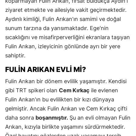
koparmayan Fulin Arıkan, fırsat buldukça Aydın'ı
ziyaret etmekte ve ailesiyle vakit geçirmektedir.
Aydınlı kimliği, Fulin Arıkan'ın samimi ve doğal
sunum tarzına da yansımaktadır. Ege'nin
sıcaklığını ve misafirperverliğini ekranlara taşıyan
Fulin Arıkan, izleyicinin gönlünde ayrı bir yere
sahiptir.
FULIN ARIKAN EVLI MI?
Fulin Arıkan bir dönem evlilik yaşamıştır. Kendisi
gibi TRT spikeri olan
Cem Kırkaç
ile evlenen
Fulin Arıkan'ın bu evlilikten bir kızı dünyaya
gelmiştir. Ancak Fulin Arıkan ve Cem Kırkaç çifti
daha sonra
boşanmıştır.
Şu an evli olmayan Fulin
Arıkan, kızıyla birlikte yaşamını sürdürmektedir.
Özel hayatını gözlerden uzak yaşamayı tercih