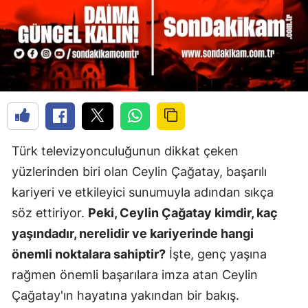
Türk televizyonculuğunun dikkat çeken
yüzlerinden biri olan Ceylin Çağatay, başarılı
kariyeri ve etkileyici sunumuyla adından sıkça
söz ettiriyor.
Peki, Ceylin Çağatay kimdir, kaç
yaşındadır, nerelidir ve kariyerinde hangi
önemli noktalara sahiptir?
İşte, genç yaşına
rağmen önemli başarılara imza atan Ceylin
Çağatay'ın hayatına yakından bir bakış.