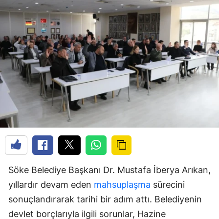
Söke Belediye Başkanı Dr. Mustafa İberya Arıkan,
yıllardır devam eden
mahsuplaşma
sürecini
sonuçlandırarak tarihi bir adım attı. Belediyenin
devlet borçlarıyla ilgili sorunlar, Hazine