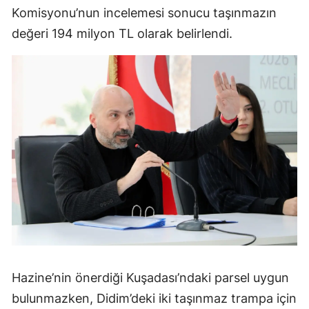
Komisyonu’nun incelemesi sonucu taşınmazın
değeri 194 milyon TL olarak belirlendi.
Hazine’nin önerdiği Kuşadası’ndaki parsel uygun
bulunmazken, Didim’deki iki taşınmaz trampa için