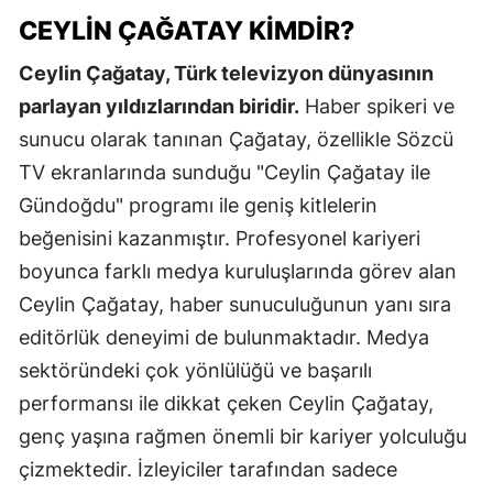
CEYLIN ÇAĞATAY KIMDIR?
Ceylin Çağatay, Türk televizyon dünyasının
parlayan yıldızlarından biridir.
Haber spikeri ve
sunucu olarak tanınan Çağatay, özellikle Sözcü
TV ekranlarında sunduğu "Ceylin Çağatay ile
Gündoğdu" programı ile geniş kitlelerin
beğenisini kazanmıştır. Profesyonel kariyeri
boyunca farklı medya kuruluşlarında görev alan
Ceylin Çağatay, haber sunuculuğunun yanı sıra
editörlük deneyimi de bulunmaktadır. Medya
sektöründeki çok yönlülüğü ve başarılı
performansı ile dikkat çeken Ceylin Çağatay,
genç yaşına rağmen önemli bir kariyer yolculuğu
çizmektedir. İzleyiciler tarafından sadece