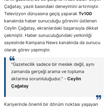
Çağatay, yazılı basındaki deneyimini artırmıştır.
Televizyon dünyasına geçiş yaparak
Tv100
kanalında haber sunuculuğu görevini üstlenen
Ceylin Çağatay, ekranlardaki başarısıyla dikkat
çekmiştir. Haber sunuculuğundaki yetkinliği
sayesinde Kampana News kanalında da sunucu
olarak görev yapmıştır.
"Gazetecilik sadece bir meslek değil, aynı
zamanda gerçeği arama ve topluma
aktarma sorumluluğudur." -
Ceylin
Çağatay
Kariyerinde önemli bir dönüm noktası yaşayan