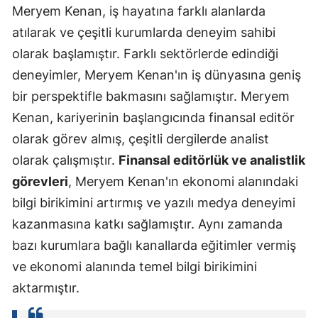
Meryem Kenan, iş hayatına farklı alanlarda
atılarak ve çeşitli kurumlarda deneyim sahibi
olarak başlamıştır. Farklı sektörlerde edindiği
deneyimler, Meryem Kenan'ın iş dünyasına geniş
bir perspektifle bakmasını sağlamıştır. Meryem
Kenan, kariyerinin başlangıcında finansal editör
olarak görev almış, çeşitli dergilerde analist
olarak çalışmıştır.
Finansal editörlük ve analistlik
görevleri
, Meryem Kenan'ın ekonomi alanındaki
bilgi birikimini artırmış ve yazılı medya deneyimi
kazanmasına katkı sağlamıştır. Aynı zamanda
bazı kurumlara bağlı kanallarda eğitimler vermiş
ve ekonomi alanında temel bilgi birikimini
aktarmıştır.