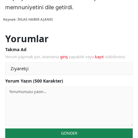
memnuniyetini dile getirdi.
Kaynak: İHLAS HABER AJANSI
Yorumlar
Takma Ad
Yorum yapmak için, isterseniz
giriş
yapabilir veya
kayıt
olabilirsiniz.
Yorum Yazın (500 Karakter)
GÖNDER