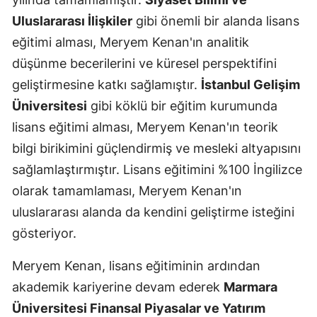
Uluslararası İlişkiler
gibi önemli bir alanda lisans
eğitimi alması, Meryem Kenan'ın analitik
düşünme becerilerini ve küresel perspektifini
geliştirmesine katkı sağlamıştır.
İstanbul Gelişim
Üniversitesi
gibi köklü bir eğitim kurumunda
lisans eğitimi alması, Meryem Kenan'ın teorik
bilgi birikimini güçlendirmiş ve mesleki altyapısını
sağlamlaştırmıştır. Lisans eğitimini %100 İngilizce
olarak tamamlaması, Meryem Kenan'ın
uluslararası alanda da kendini geliştirme isteğini
gösteriyor.
Meryem Kenan, lisans eğitiminin ardından
akademik kariyerine devam ederek
Marmara
Üniversitesi Finansal Piyasalar ve Yatırım