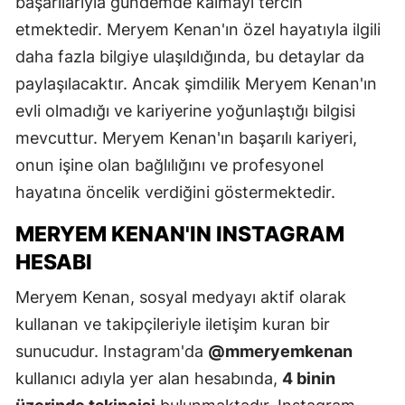
başarılarıyla gündemde kalmayı tercih
etmektedir. Meryem Kenan'ın özel hayatıyla ilgili
daha fazla bilgiye ulaşıldığında, bu detaylar da
paylaşılacaktır. Ancak şimdilik Meryem Kenan'ın
evli olmadığı ve kariyerine yoğunlaştığı bilgisi
mevcuttur. Meryem Kenan'ın başarılı kariyeri,
onun işine olan bağlılığını ve profesyonel
hayatına öncelik verdiğini göstermektedir.
MERYEM KENAN'IN INSTAGRAM
HESABI
Meryem Kenan, sosyal medyayı aktif olarak
kullanan ve takipçileriyle iletişim kuran bir
sunucudur. Instagram'da
@mmeryemkenan
kullanıcı adıyla yer alan hesabında,
4 binin