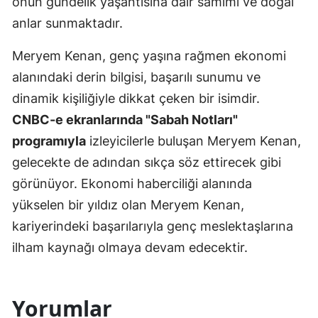
onun gündelik yaşantısına dair samimi ve doğal
anlar sunmaktadır.
Meryem Kenan, genç yaşına rağmen ekonomi
alanındaki derin bilgisi, başarılı sunumu ve
dinamik kişiliğiyle dikkat çeken bir isimdir.
CNBC-e ekranlarında "Sabah Notları"
programıyla
izleyicilerle buluşan Meryem Kenan,
gelecekte de adından sıkça söz ettirecek gibi
görünüyor. Ekonomi haberciliği alanında
yükselen bir yıldız olan Meryem Kenan,
kariyerindeki başarılarıyla genç meslektaşlarına
ilham kaynağı olmaya devam edecektir.
Yorumlar