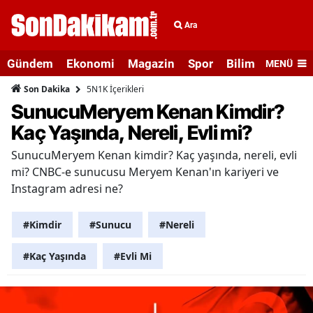
Ara
Gündem
Ekonomi
Magazin
Spor
Bilim ve Teknolo
MENÜ
5N1K İçerikleri
Son Dakika
SunucuMeryem Kenan Kimdir?
Kaç Yaşında, Nereli, Evli mi?
SunucuMeryem Kenan kimdir? Kaç yaşında, nereli, evli
mi? CNBC-e sunucusu Meryem Kenan'ın kariyeri ve
Instagram adresi ne?
#Kimdir
#Sunucu
#Nereli
#Kaç Yaşında
#Evli Mi