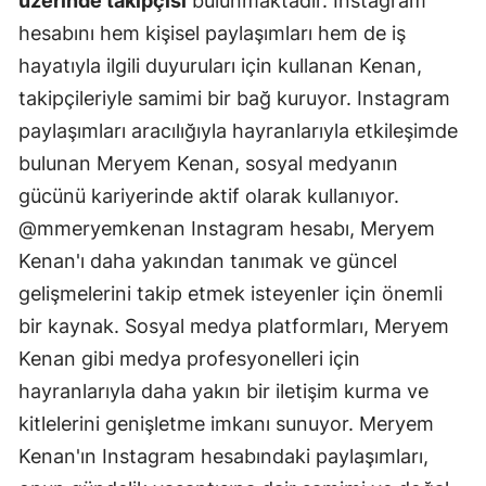
üzerinde takipçisi
bulunmaktadır. Instagram
hesabını hem kişisel paylaşımları hem de iş
hayatıyla ilgili duyuruları için kullanan Kenan,
takipçileriyle samimi bir bağ kuruyor. Instagram
paylaşımları aracılığıyla hayranlarıyla etkileşimde
bulunan Meryem Kenan, sosyal medyanın
gücünü kariyerinde aktif olarak kullanıyor.
@mmeryemkenan Instagram hesabı, Meryem
Kenan'ı daha yakından tanımak ve güncel
gelişmelerini takip etmek isteyenler için önemli
bir kaynak. Sosyal medya platformları, Meryem
Kenan gibi medya profesyonelleri için
hayranlarıyla daha yakın bir iletişim kurma ve
kitlelerini genişletme imkanı sunuyor. Meryem
Kenan'ın Instagram hesabındaki paylaşımları,