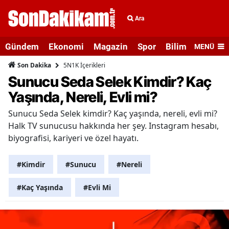
Ara
Gündem
Ekonomi
Magazin
Spor
Bilim ve Teknolo
MENÜ
5N1K İçerikleri
Son Dakika
Sunucu Seda Selek Kimdir? Kaç
Yaşında, Nereli, Evli mi?
Sunucu Seda Selek kimdir? Kaç yaşında, nereli, evli mi?
Halk TV sunucusu hakkında her şey. Instagram hesabı,
biyografisi, kariyeri ve özel hayatı.
#Kimdir
#Sunucu
#Nereli
#Kaç Yaşında
#Evli Mi