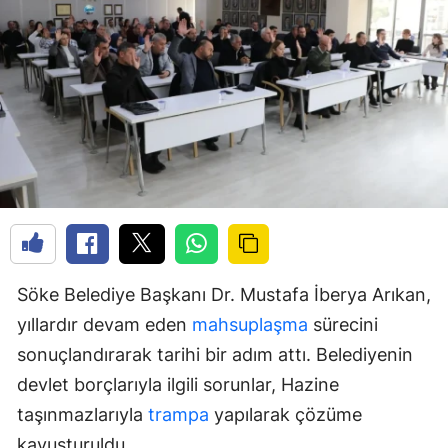
Söke Belediye Başkanı Dr. Mustafa İberya Arıkan,
yıllardır devam eden
mahsuplaşma
sürecini
sonuçlandırarak tarihi bir adım attı. Belediyenin
devlet borçlarıyla ilgili sorunlar, Hazine
taşınmazlarıyla
trampa
yapılarak çözüme
kavuşturuldu.