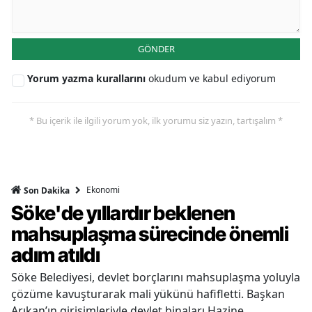
GÖNDER
Yorum yazma kurallarını
okudum ve kabul ediyorum
* Bu içerik ile ilgili yorum yok, ilk yorumu siz yazın, tartışalım *
Ekonomi
Son Dakika
Söke'de yıllardır beklenen
mahsuplaşma sürecinde önemli
adım atıldı
Söke Belediyesi, devlet borçlarını mahsuplaşma yoluyla
çözüme kavuşturarak mali yükünü hafifletti. Başkan
Arıkan’ın girişimleriyle devlet binaları Hazine