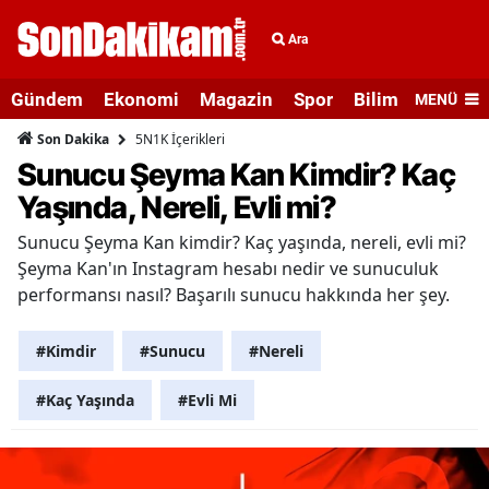
Ara
Gündem
Ekonomi
Magazin
Spor
Bilim ve Teknolo
MENÜ
5N1K İçerikleri
Son Dakika
Sunucu Şeyma Kan Kimdir? Kaç
Yaşında, Nereli, Evli mi?
Sunucu Şeyma Kan kimdir? Kaç yaşında, nereli, evli mi?
Şeyma Kan'ın Instagram hesabı nedir ve sunuculuk
performansı nasıl? Başarılı sunucu hakkında her şey.
#Kimdir
#Sunucu
#Nereli
#Kaç Yaşında
#Evli Mi