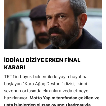
İDDIALI DIZIYE ERKEN FINAL
KARARI
TRT1’in büyük beklentilerle yayın hayatına
başlayan "Kara Ağaç Destanı" dizisi, ikinci
sezonun ortasında ekranlara veda etmeye
hazırlanıyor.
Motto Yapım tarafından çekilen ve
usta isimlerden oluşan oyuncu kadrosuyla