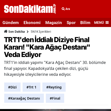
Ara
Gündem
Ekonomi
Magazin
Spor
Bilim ve Teknolo
MENÜ
5N1K İçerikleri
Son Dakika
TRT1'den İddialı Diziye Final
Kararı! "Kara Ağaç Destanı"
Veda Ediyor
TRT1’in iddialı yapımı "Kara Ağaç Destanı" 30. bölümde
final yapıyor. Kapadokya’da çekilen dizi, güçlü
hikayesiyle izleyicilerine veda ediyor.
#Dizi
#Trt 1
#Reyting
#Karaağaç Destanı
#Final