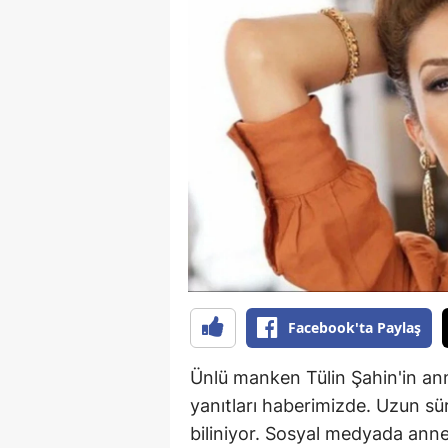
B
B
Bi
B
B
B
Ç
Ç
Facebook'ta Paylaş
Ç
Ünlü manken Tülin Şahin'in an
D
yanıtları haberimizde. Uzun sü
D
biliniyor. Sosyal medyada ann