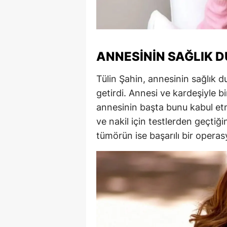
S
Si
ANNESININ SAĞLIK 
S
Tülin Şahin, annesinin sağlık 
S
getirdi. Annesi ve kardeşiyle bi
T
annesinin başta bunu kabul et
T
ve nakil için testlerden geçtiğ
tümörün ise başarılı bir operasyo
T
T
Ş
U
V