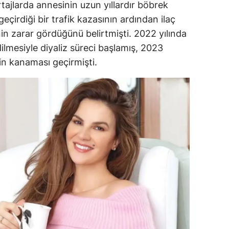
tajlarda annesinin uzun yıllardır böbrek
alatya
eçirdiği bir trafik kazasının ardından ilaç
in zarar gördüğünü belirtmişti. 2022 yılında
anisa
ilmesiyle diyaliz süreci başlamış, 2023
ahramanmaraş
yin kanaması geçirmişti.
ardin
uğla
uş
evşehir
iğde
rdu
ize
akarya