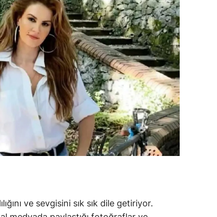
alova
arabük
lis
smaniye
üzce
ığını ve sevgisini sık sık dile getiriyor.
l medyada paylaştığı fotoğraflar ve