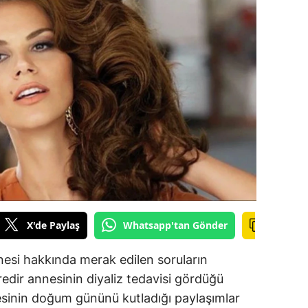
ilecik
ingöl
tlis
olu
urdur
ursa
anakkale
ankırı
X'de Paylaş
Whatsapp'tan Gönder
orum
nesi hakkında merak edilen soruların
enizli
redir annesinin diyaliz tedavisi gördüğü
iyarbakır
esinin doğum gününü kutladığı paylaşımlar