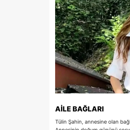
Y
K
Ki
O
D
AILE BAĞLARI
Tülin Şahin, annesine olan bağlıl
Annesinin doğum gününü sosya