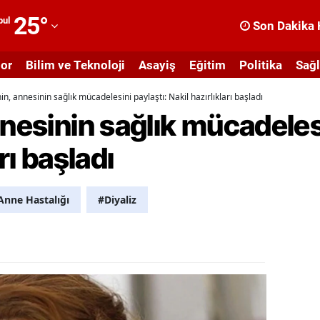
25
°
bul
Son Dakika 
dana
or
Bilim ve Teknoloji
Asayiş
Eğitim
Politika
Sağl
dıyaman
in, annesinin sağlık mücadelesini paylaştı: Nakil hazırlıkları başladı
fyonkarahisar
nnesinin sağlık mücadelesi
ğrı
rı başladı
masya
nkara
Anne Hastalığı
#Diyaliz
ntalya
rtvin
ydın
alıkesir