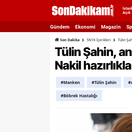
İstan
Açık
A
Gündem
Ekonomi
Magazin
Sp
A
5N1K İçerikleri
Tülin Şah
Son Dakika
A
Tülin Şahin, a
A
Nakil hazırlıkla
A
A
#Manken
#Tülin Şahin
#
A
#Böbrek Hastalığı
A
A
B