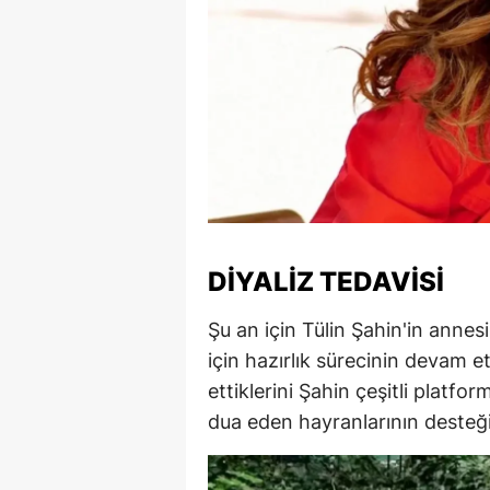
Y
Z
A
B
K
K
DIYALIZ TEDAVISI
B
Şu an için Tülin Şahin'in annes
Ş
için hazırlık sürecinin devam e
ettiklerini Şahin çeşitli platfor
B
dua eden hayranlarının desteğ
A
I