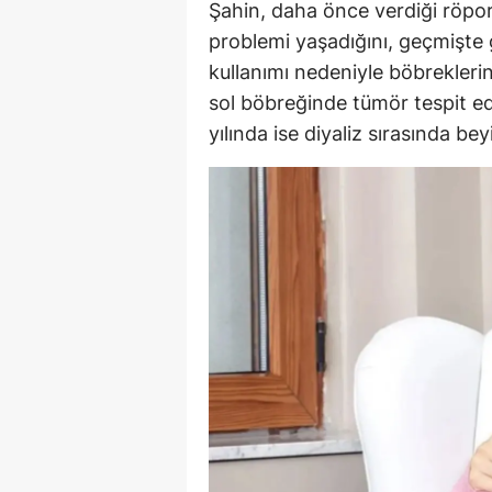
Şahin, daha önce verdiği röpor
M
problemi yaşadığını, geçmişte g
kullanımı nedeniyle böbreklerin
M
sol böbreğinde tümör tespit ed
K
yılında ise diyaliz sırasında be
M
M
M
N
N
O
R
S