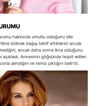
amsun
irt
DURUMU
inop
durumu hakkında umutlu olduğunu dile
ivas
rlikte böbrek bağışı teklif ettiklerini ancak
ekirdağ
mediğini, ancak daha sonra ikna olduğunu
okat
ini açıkladı. Annesinin göğsünde tespit edilen
nla alındığını ve temiz çıktığını belirtti.
rabzon
unceli
anlıurfa
şak
an