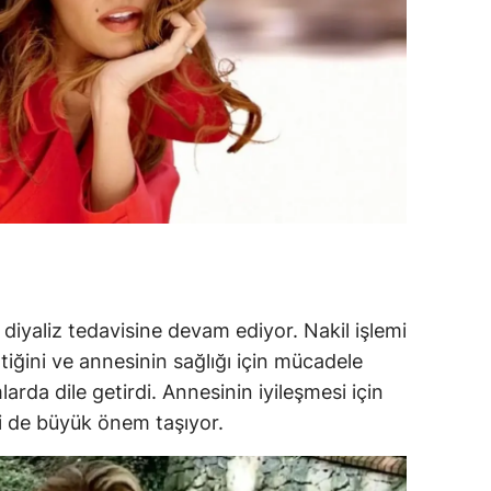
ozgat
onguldak
ksaray
ayburt
araman
ırıkkale
atman
i diyaliz tedavisine devam ediyor. Nakil işlemi
ırnak
ttiğini ve annesinin sağlığı için mücadele
mlarda dile getirdi. Annesinin iyileşmesi için
artın
i de büyük önem taşıyor.
rdahan
ğdır