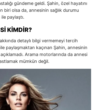
astalığı gündeme geldi. Şahin, özel hayatını
dirne
n biri olsa da, annesinin sağlık durumu
lazığ
ile paylaştı.
rzincan
SI KIMDIR?
rzurum
hakkında detaylı bilgi vermemeyi tercih
skişehir
 ile paylaşmaktan kaçınan Şahin, annesinin
rini açıklamadı. Arama motorlarında da annesi
aziantep
 rastlamak mümkün değil.
iresun
ümüşhane
akkari
atay
sparta