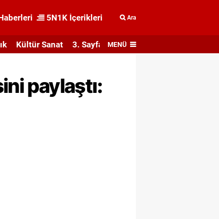
Haberleri
5N1K İçerikleri
Ara
ık
Kültür Sanat
3. Sayfa
MENÜ
ni paylaştı: