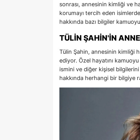
sonrası, annesinin kimliği ve h
E
korumayı tercih eden isimlerde
E
hakkında bazı bilgiler kamuoyu 
E
TÜLIN ŞAHIN'IN ANNE
E
Tülin Şahin, annesinin kimliği 
E
ediyor. Özel hayatını kamuoyu
ismini ve diğer kişisel bilgile
G
hakkında herhangi bir bilgiye
G
G
H
H
I