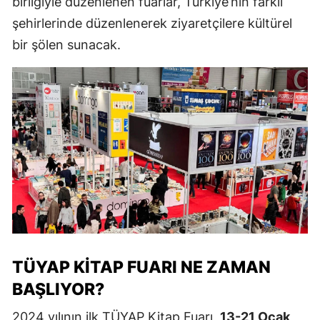
birliğiyle düzenlenen fuarlar, Türkiye’nin farklı
şehirlerinde düzenlenerek ziyaretçilere kültürel
bir şölen sunacak.
TÜYAP KITAP FUARI NE ZAMAN
BAŞLIYOR?
2024 yılının ilk TÜYAP Kitap Fuarı,
13-21 Ocak