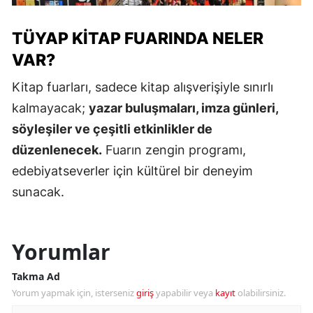
TÜYAP KITAP FUARINDA NELER
VAR?
Kitap fuarları, sadece kitap alışverişiyle sınırlı
kalmayacak;
yazar buluşmaları, imza günleri,
söyleşiler ve çeşitli etkinlikler de
düzenlenecek.
Fuarın zengin programı,
edebiyatseverler için kültürel bir deneyim
sunacak.
Yorumlar
Takma Ad
Yorum yapmak için, isterseniz
giriş
yapabilir veya
kayıt
olabilirsiniz.