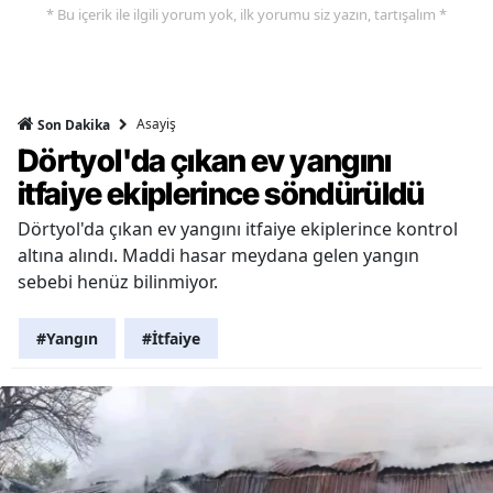
* Bu içerik ile ilgili yorum yok, ilk yorumu siz yazın, tartışalım *
Asayiş
Son Dakika
Dörtyol'da çıkan ev yangını
itfaiye ekiplerince söndürüldü
Dörtyol'da çıkan ev yangını itfaiye ekiplerince kontrol
altına alındı. Maddi hasar meydana gelen yangın
sebebi henüz bilinmiyor.
#Yangın
#İtfaiye