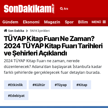
Ara
Gündem
Ekonomi
Magazin
Spor
Bilim ve Teknolo
MENÜ
5N1K İçerikleri
Son Dakika
TÜYAP Kitap Fuarı Ne Zaman?
2024 TÜYAP Kitap Fuarı Tarihleri
ve Şehirleri Açıklandı
2024 TÜYAP Kitap Fuarı ne zaman, nerede
düzenlenecek? Adana'dan başlayarak İstanbul’a kadar
farklı şehirlerde gerçekleşecek fuar detayları burada.
#Etkinlik
#Kültür
#Tüyap
#Kitap
#Edebiyat